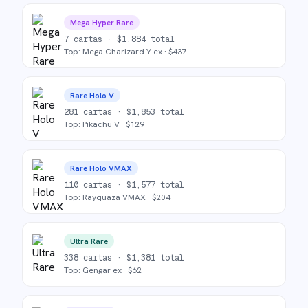
Mega Hyper Rare
7
cartas ·
$
1,884
total
Top:
Mega Charizard Y ex
· $
437
Rare Holo V
281
cartas ·
$
1,853
total
Top:
Pikachu V
· $
129
Rare Holo VMAX
110
cartas ·
$
1,577
total
Top:
Rayquaza VMAX
· $
204
Ultra Rare
338
cartas ·
$
1,381
total
Top:
Gengar ex
· $
62