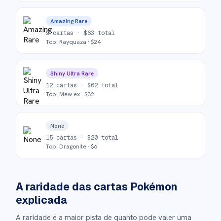
Amazing Rare
9
cartas ·
$
63
total
Top:
Rayquaza
· $
24
Shiny Ultra Rare
12
cartas ·
$
62
total
Top:
Mew ex
· $
32
None
15
cartas ·
$
20
total
Top:
Dragonite
· $
6
A raridade das cartas Pokémon
explicada
A raridade é a maior pista de quanto pode valer uma