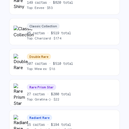
149
cartas ·
$
820
total
Top:
Eevee
· $
53
Classic Collection
25
cartas ·
$
519
total
Top:
Charizard
· $
174
Double Rare
307
cartas ·
$
510
total
Top:
Mew ex
· $
16
Rare Prism Star
27
cartas ·
$
200
total
Top:
Giratina ◇
· $
22
Radiant Rare
15
cartas ·
$
194
total