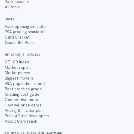
Pack scanner
All tools
JOGAR
Pack opening simulator
PSA grading simulator
Card Bracket
Guess the Price
MERCADOS & GRADING
CT100 index
Market report
Marketplaces
Biggest movers
PSA population report
Best cards to grade
Grading cost guide
Competitive meta
How we price cards
Pricing & Trader plan
Price API for developers
About CardTrack
AS MAIS VALIOSAS POR RARIDADE