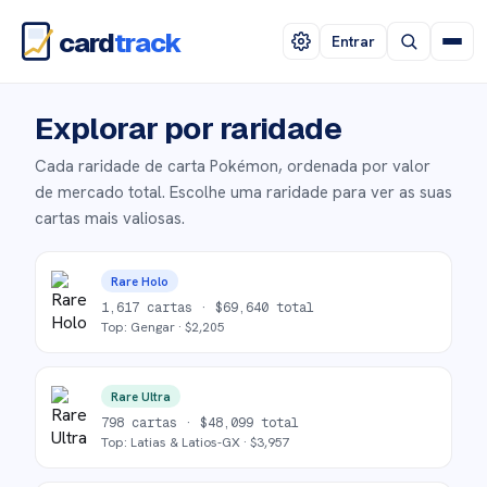
card
track
Entrar
Explorar por raridade
Cada raridade de carta Pokémon, ordenada por valor
de mercado total. Escolhe uma raridade para ver as suas
cartas mais valiosas.
Rare Holo
1,617
cartas ·
$
69,640
total
Top:
Gengar
· $
2,205
Rare Ultra
798
cartas ·
$
48,099
total
Top:
Latias & Latios-GX
· $
3,957