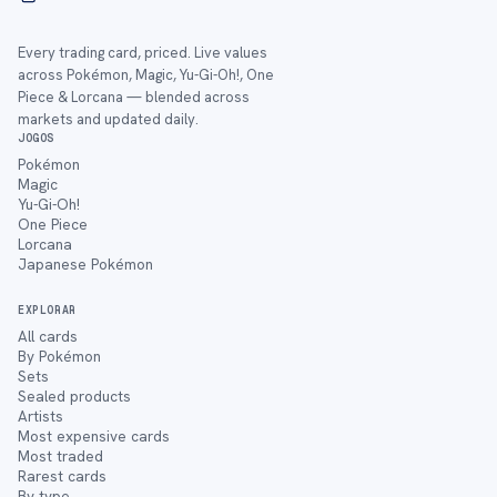
Every trading card, priced. Live values
across Pokémon, Magic, Yu-Gi-Oh!, One
Piece & Lorcana — blended across
markets and updated daily.
JOGOS
Pokémon
Magic
Yu-Gi-Oh!
One Piece
Lorcana
Japanese Pokémon
EXPLORAR
All cards
By Pokémon
Sets
Sealed products
Artists
Most expensive cards
Most traded
Rarest cards
By type