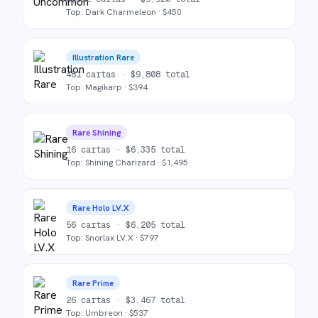
Top:
Dark Charmeleon
· $
450
Illustration Rare
481
cartas ·
$
9,808
total
Top:
Magikarp
· $
394
Rare Shining
16
cartas ·
$
6,335
total
Top:
Shining Charizard
· $
1,495
Rare Holo LV.X
56
cartas ·
$
6,205
total
Top:
Snorlax LV.X
· $
797
Rare Prime
26
cartas ·
$
3,467
total
Top:
Umbreon
· $
537