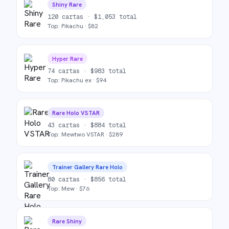
Shiny Rare
120
cartas ·
$
1,053
total
Top:
Pikachu
· $
82
Hyper Rare
74
cartas ·
$
983
total
Top:
Pikachu ex
· $
94
Rare Holo VSTAR
43
cartas ·
$
884
total
Top:
Mewtwo VSTAR
· $
289
Trainer Gallery Rare Holo
80
cartas ·
$
856
total
Top:
Mew
· $
76
Rare Shiny