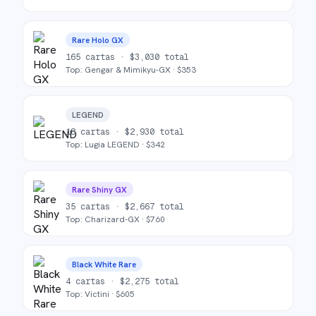
Rare Holo GX
165
cartas ·
$
3,030
total
Top:
Gengar & Mimikyu-GX
· $
353
LEGEND
18
cartas ·
$
2,930
total
Top:
Lugia LEGEND
· $
342
Rare Shiny GX
35
cartas ·
$
2,667
total
Top:
Charizard-GX
· $
760
Black White Rare
4
cartas ·
$
2,275
total
Top:
Victini
· $
605