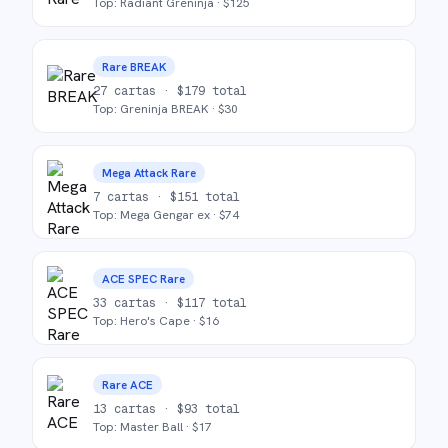
Top:
Radiant Greninja
· $
125
Rare BREAK
27
cartas ·
$
179
total
Top:
Greninja BREAK
· $
30
Mega Attack Rare
7
cartas ·
$
151
total
Top:
Mega Gengar ex
· $
74
ACE SPEC Rare
33
cartas ·
$
117
total
Top:
Hero's Cape
· $
16
Rare ACE
13
cartas ·
$
93
total
Top:
Master Ball
· $
17