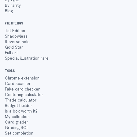
By rarity
Blog
PRINTINGS
1st Edition
Shadowless
Reverse holo
Gold Star
Full art
Special illustration rare
TOOLS
Chrome extension
Card scanner
Fake card checker
Centering calculator
Trade calculator
Budget builder
Is a box worth it?
My collection
Card grader
Grading ROI
Set completion