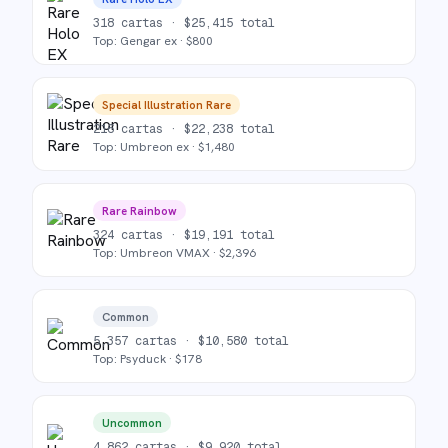
318
cartas ·
$
25,415
total
Top:
Gengar ex
· $
800
Special Illustration Rare
216
cartas ·
$
22,238
total
Top:
Umbreon ex
· $
1,480
Rare Rainbow
324
cartas ·
$
19,191
total
Top:
Umbreon VMAX
· $
2,396
Common
5,357
cartas ·
$
10,580
total
Top:
Psyduck
· $
178
Uncommon
4,862
cartas ·
$
9,920
total