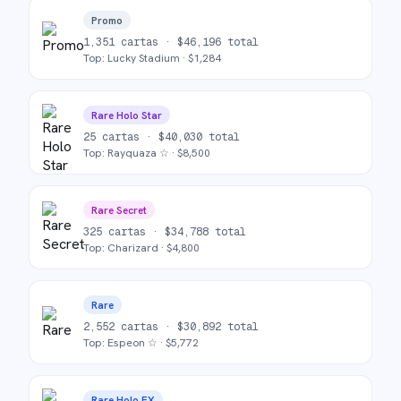
Promo
1,351
cartas ·
$
46,196
total
Top:
Lucky Stadium
· $
1,284
Rare Holo Star
25
cartas ·
$
40,030
total
Top:
Rayquaza ☆
· $
8,500
Rare Secret
325
cartas ·
$
34,788
total
Top:
Charizard
· $
4,800
Rare
2,552
cartas ·
$
30,892
total
Top:
Espeon ☆
· $
5,772
Rare Holo EX