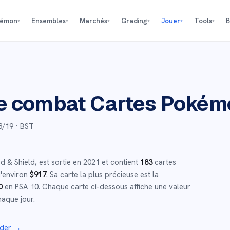
kémon
Ensembles
Marchés
Grading
Jouer
Tools
B
▾
▾
▾
▾
▾
▾
de combat
Cartes Pokém
3/19
· BST
d & Shield
,
est sortie en
2021
et
contient
183
cartes
d'environ
$
917
.
Sa carte la plus précieuse est la
0
en PSA 10
.
Chaque carte ci-dessous affiche une valeur
haque jour.
ader →