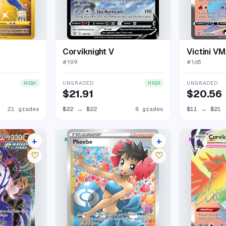
Corviknight V
Victini V
#
109
#
165
UNGRADED
UNGRADED
HIGH
HIGH
$21.91
$20.56
21 grades
$22
→
$22
8 grades
$11
→
$21
+
+
RARE ULTRA
RARE RAINBO
17 listings
21 listings
♡
♡