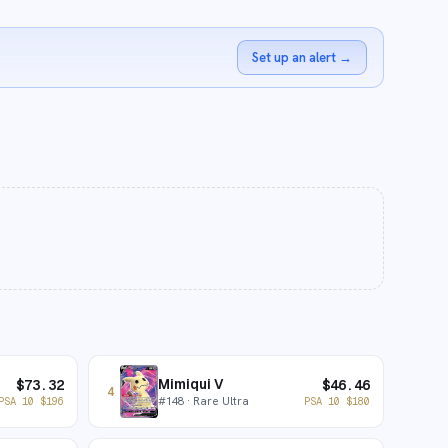
Set up an alert
→
Mimiqui V
$
73.32
$
46.46
4
#
148
· Rare Ultra
PSA 10
$
196
PSA 10
$
180