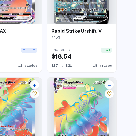
MAX
Rapid Strike Urshifu V
#
153
UNGRADED
MEDIUM
HIGH
$18.54
11 grades
$17
→
$21
18 grades
+
+
W
RARE RAINBOW
12 listings
13 listings
♡
♡