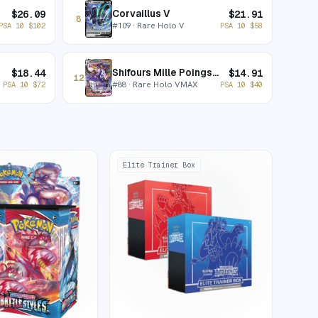
Corvaillus V
$
26.09
$
21.91
8
#
109
· Rare Holo V
PSA 10
$
102
PSA 10
$
58
Shifours Mille Poings VMAX
$
18.44
$
14.91
12
#
88
· Rare Holo VMAX
PSA 10
$
72
PSA 10
$
40
Elite Trainer Box