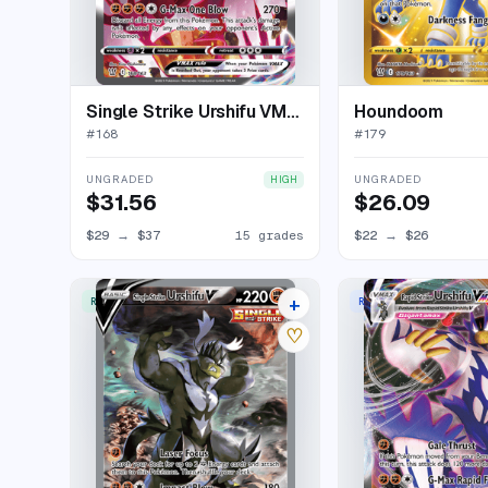
Single Strike Urshifu VMAX
Houndoom
#
168
#
179
UNGRADED
UNGRADED
HIGH
$31.56
$26.09
$29
→
$37
15 grades
$22
→
$26
+
RARE ULTRA
RARE HOLO VMAX
20 listings
♡