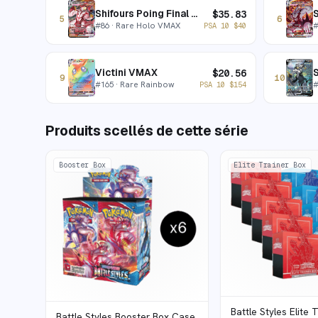
Shifours Poing Final VMAX
$
35.83
5
6
#
86
· Rare Holo VMAX
PSA 10
$
40
Victini VMAX
$
20.56
9
10
#
165
· Rare Rainbow
PSA 10
$
154
Produits scellés de cette série
Booster Box
Elite Trainer Box
Battle Styles Elite 
Battle Styles Booster Box Case