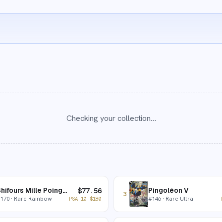
Checking your collection…
Shifours Mille Poings VMAX
Pingoléon V
$
77.56
3
#
170
· Rare Rainbow
#
146
· Rare Ultra
PSA 10
$
180