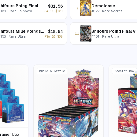
Shifours Poing Final VMAX
Démolosse
$
31.56
7
#
168
· Rare Rainbow
#
179
· Rare Secret
PSA 10
$
129
Shifours Mille Poings V
Shifours Poing Final V
$
18.54
11
#
153
· Rare Ultra
#
151
· Rare Ultra
PSA 10
$
60
Build & Battle
Booster Box
Trainer Box