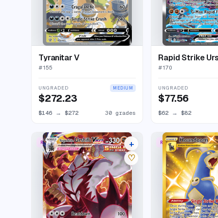
Tyranitar V
#
155
#
170
UNGRADED
UNGRADED
MEDIUM
$272.23
$77.56
$146
→
$272
30 grades
$62
→
$82
+
RARE RAINBOW
RARE SECRET
18 listings
♡