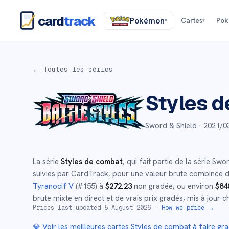
card
track
Pokémon
Cartes
Po
▾
▾
← Toutes les séries
Styles 
Sword & Shield ·
2021/0
La série
Styles de combat
, qui fait partie de la série
Swor
suivies par CardTrack, pour une valeur brute combinée 
Tyranocif V
(#
155
)
à
$
272.23
non gradée
, ou environ
$
84
brute mixte en direct et de vrais prix gradés, mis à jour c
Prices last updated
5 August 2026
·
How we price →
💎 Voir les meilleures cartes
Styles de combat
à faire gr