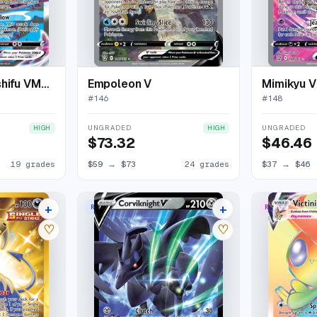
Rapid Strike Urshifu VMAX
Empoleon V
Mimikyu V
#
146
#
148
UNGRADED
UNGRADED
HIGH
HIGH
$73.32
$46.46
19 grades
$59
→
$73
24 grades
$37
→
$46
+
+
RARE HOLO V
RARE RAINBO
25 listings
12 listings
♡
♡