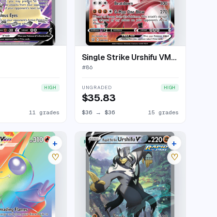
Single Strike Urshifu VMAX
#
86
UNGRADED
HIGH
HIGH
$35.83
11 grades
$36
→
$36
15 grades
+
+
W
RARE ULTRA
15 listings
22 listings
♡
♡