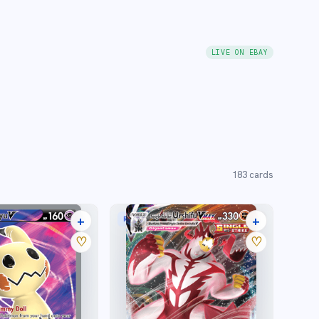
LIVE ON EBAY
183
cards
+
+
RARE HOLO VMAX
15 listings
20 listings
♡
♡