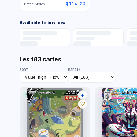
$
114.00
Battle Styles
Available to buy now
Les
183
cartes
SORT
RARITY
+
RARE ULTRA
RARE RAINBOW
34 listings
♡