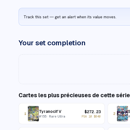
Track this set — get an alert when its value moves.
Your set completion
Cartes les plus précieuses de cette série
Tyranocif V
$
272.23
1
2
#
155
· Rare Ultra
PSA 10
$
840