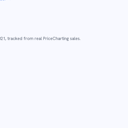
021
,
tracked from real PriceCharting sales.