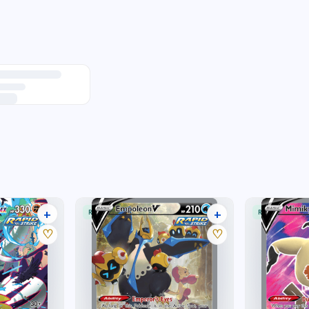
+
+
RARE ULTRA
RARE ULTRA
22 listings
28 listings
♡
♡