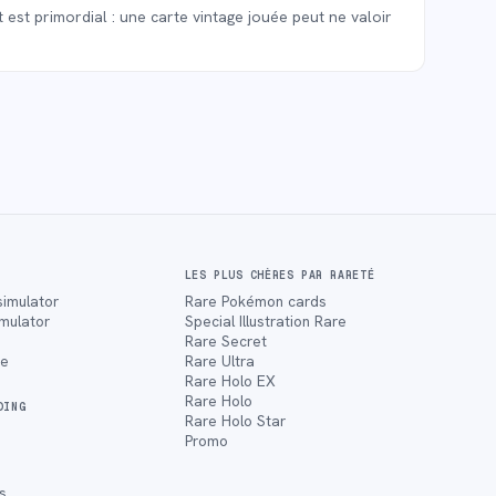
 est primordial : une carte vintage jouée peut ne valoir
LES PLUS CHÈRES PAR RARETÉ
simulator
Rare Pokémon cards
imulator
Special Illustration Rare
Rare Secret
ce
Rare Ultra
Rare Holo EX
Rare Holo
DING
Rare Holo Star
Promo
s