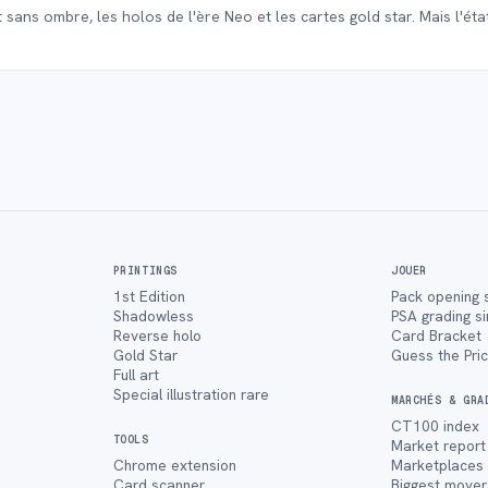
sans ombre, les holos de l'ère Neo et les cartes gold star. Mais l'état
PRINTINGS
JOUER
1st Edition
Pack opening 
Shadowless
PSA grading s
Reverse holo
Card Bracket
Gold Star
Guess the Pri
Full art
Special illustration rare
MARCHÉS & GRA
CT100 index
TOOLS
Market report
Chrome extension
Marketplaces
Card scanner
Biggest mover