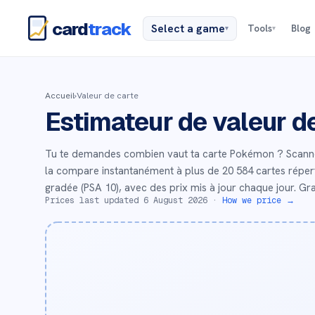
card
track
Select a game
Tools
Blog
▾
▾
Accueil
›
Valeur de carte
Estimateur de valeur 
Tu te demandes combien vaut ta carte Pokémon ? Scann
la compare instantanément à plus de 20 584 cartes répertor
gradée (PSA 10), avec des prix mis à jour chaque jour. Gra
Prices last updated
6 August 2026
·
How we price →