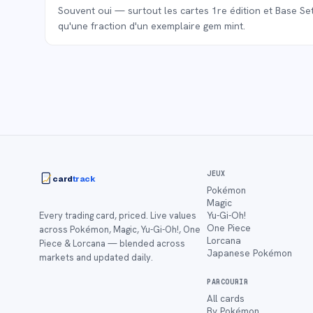
Souvent oui — surtout les cartes 1re édition et Base Set 
qu'une fraction d'un exemplaire gem mint.
JEUX
card
track
Pokémon
Magic
Yu-Gi-Oh!
Every trading card, priced. Live values
One Piece
across Pokémon, Magic, Yu-Gi-Oh!, One
Lorcana
Piece & Lorcana — blended across
Japanese Pokémon
markets and updated daily.
PARCOURIR
All cards
By Pokémon