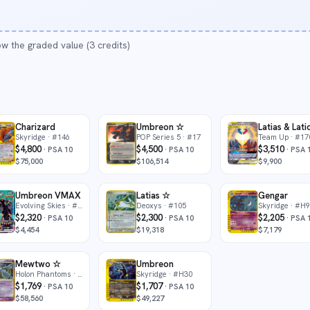
w the graded value (3 credits)
Charizard
Umbreon ☆
Skyridge
· #146
POP Series 5
· #17
Team Up
· #17
$4,800
$4,500
$3,510
·
PSA 10
·
PSA 10
·
PSA 
$75,000
$106,514
$9,900
Umbreon VMAX
Latias ☆
Gengar
Evolving Skies
· #215
Deoxys
· #105
Skyridge
· #H9
$2,320
$2,300
$2,205
·
PSA 10
·
PSA 10
·
PSA 
$4,454
$19,318
$7,179
Mewtwo ☆
Umbreon
41
Holon Phantoms
· #103
Skyridge
· #H30
$1,769
$1,707
·
PSA 10
·
PSA 10
$58,560
$49,227