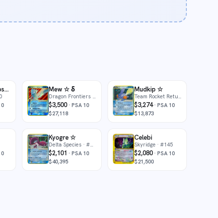
Latias & Latios-GX
Mew ☆ δ
Mudkip ☆
0
Dragon Frontiers
· #101
Team Rocket Returns
· #107
$3,500
$3,274
10
·
PSA 10
·
PSA 10
$27,118
$13,873
Kyogre ☆
Celebi
Delta Species
· #112
Skyridge
· #145
$2,101
$2,080
10
·
PSA 10
·
PSA 10
$40,395
$21,500