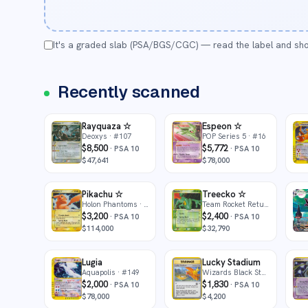
It's a graded slab (PSA/BGS/CGC) — read the label and sho
Recently scanned
Rayquaza ☆
Espeon ☆
Deoxys
· #107
POP Series 5
· #16
$8,500
$5,772
·
PSA 10
·
PSA 10
$47,641
$78,000
Pikachu ☆
Treecko ☆
Holon Phantoms
· #104
Team Rocket Returns
· #109
$3,200
$2,400
·
PSA 10
·
PSA 10
$114,000
$32,790
Lugia
Lucky Stadium
Aquapolis
· #149
Wizards Black Star Promos
· #
$2,000
$1,830
·
PSA 10
·
PSA 10
$78,000
$4,200