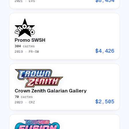
$
8,454
2021
· EVS
Promo SWSH
304
cartes
$
4,426
2019
· PR-SW
Crown Zenith Galarian Gallery
70
cartes
$
2,505
2023
· CRZ