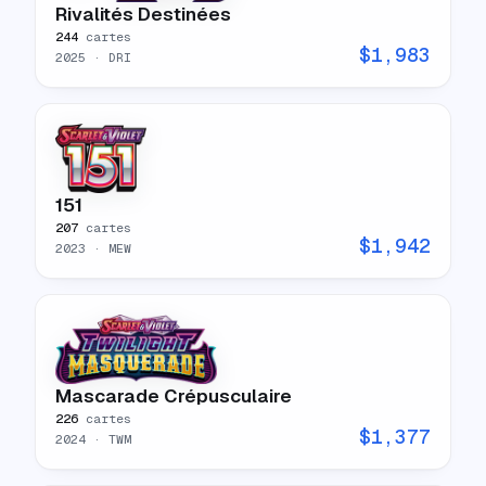
Rivalités Destinées
244
cartes
$
1,983
2025
· DRI
151
207
cartes
$
1,942
2023
· MEW
Mascarade Crépusculaire
226
cartes
$
1,377
2024
· TWM