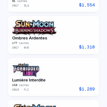
81
cartes
$
1,554
2017
· SLG
Ombres Ardentes
177
cartes
$
1,310
2017
· BUS
Lumière Interdite
150
cartes
$
1,289
2018
· FLI