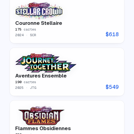
Couronne Stellaire
175
cartes
$
618
2024
· SCR
Aventures Ensemble
190
cartes
$
549
2025
· JTG
Flammes Obsidiennes