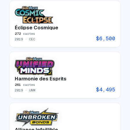
Éclipse Cosmique
272
cartes
$
6,500
2019
· CEC
Harmonie des Esprits
261
cartes
$
4,495
2019
· UNM
Alliance Infaillible