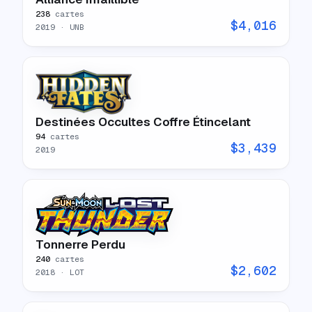
238
cartes
$
4,016
2019
· UNB
Destinées Occultes Coffre Étincelant
94
cartes
$
3,439
2019
Tonnerre Perdu
240
cartes
$
2,602
2018
· LOT