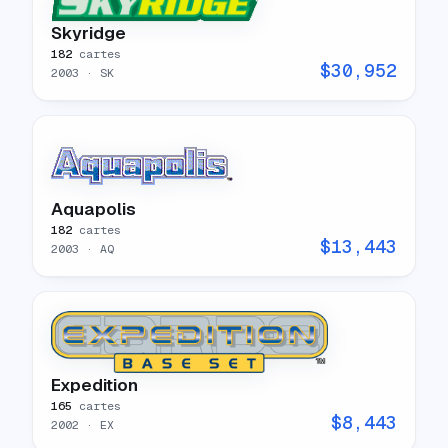
Skyridge
182
cartes
$
30,952
2003
· SK
Aquapolis
182
cartes
$
13,443
2003
· AQ
Expedition
165
cartes
$
8,443
2002
· EX