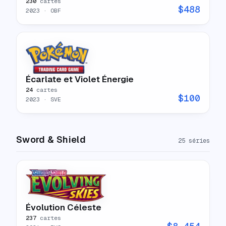
230
cartes
$
488
2023
· OBF
Écarlate et Violet Énergie
24
cartes
$
100
2023
· SVE
Sword & Shield
25
séries
Évolution Céleste
237
cartes