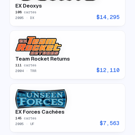
EX Deoxys
108
cartes
$
14,295
2005
· DX
Team Rocket Returns
111
cartes
$
12,110
2004
· TRR
EX Forces Cachées
145
cartes
$
7,563
2005
· UF