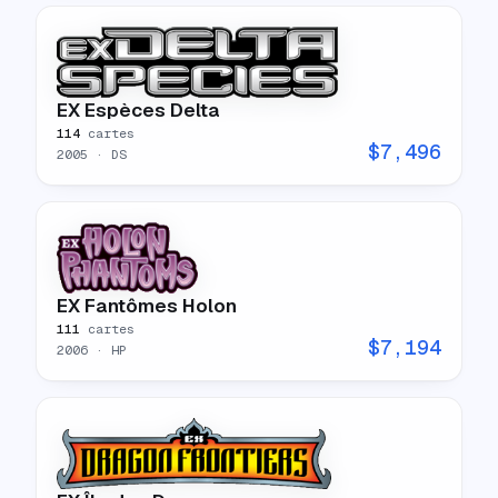
EX Espèces Delta
114
cartes
$
7,496
2005
· DS
EX Fantômes Holon
111
cartes
$
7,194
2006
· HP