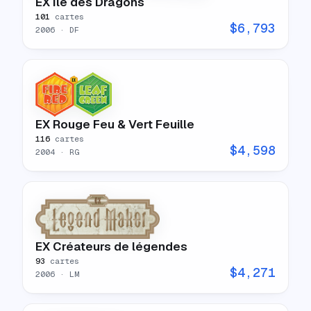
EX Île des Dragons
101
cartes
$
6,793
2006
· DF
EX Rouge Feu & Vert Feuille
116
cartes
$
4,598
2004
· RG
EX Créateurs de légendes
93
cartes
$
4,271
2006
· LM