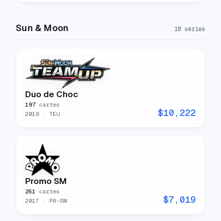
Sun & Moon
18
séries
Duo de Choc
197
cartes
$
10,222
2019
· TEU
Promo SM
251
cartes
$
7,019
2017
· PR-SM