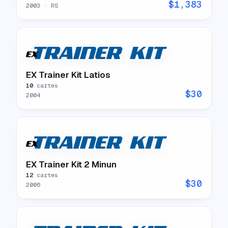
$
1,383
2003
· RS
EX Trainer Kit Latios
10
cartes
$
30
2004
EX Trainer Kit 2 Minun
12
cartes
$
30
2006