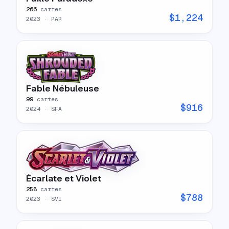
266
cartes
$
1,224
2023
· PAR
Fable Nébuleuse
99
cartes
$
916
2024
· SFA
Écarlate et Violet
258
cartes
$
788
2023
· SVI