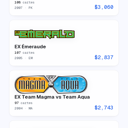
108
cartes
$
3,060
2007
· PK
EX Émeraude
107
cartes
$
2,837
2005
· EM
EX Team Magma vs Team Aqua
97
cartes
$
2,743
2004
· MA