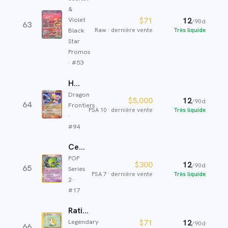
&
Violet
$71
12
/90d
63
Black
Raw
·
dernière vente
Très liquide
Star
Promos
· #
53
Hyporoi ex δ
Dragon
$5,000
12
/90d
64
Frontiers
PSA 10
·
dernière vente
Très liquide
·
#
94
Celebi ex
POP
$300
12
/90d
65
Series
PSA 7
·
dernière vente
Très liquide
2
·
#
17
Raticate
Legendary
$71
12
/90d
66