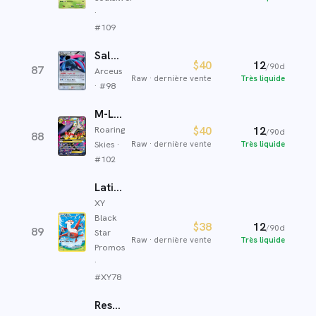
·
#
109
Salamence LV.X
$40
12
/90d
87
Arceus
Raw
·
dernière vente
Très liquide
· #
98
M-Latios EX
Roaring
$40
12
/90d
88
Skies
·
Raw
·
dernière vente
Très liquide
#
102
Latias
XY
Black
$38
12
/90d
89
Star
Raw
·
dernière vente
Très liquide
Promos
·
#
XY78
Reshiram