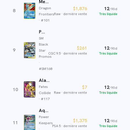
Mew ☆ δ
$1,876
12
Dragon
/90d
8
Raw
·
dernière vente
Très liquide
Frontiers
· #
101
Pikachu et Zekrom GX
SM
Black
$261
12
/90d
9
Star
CGC 9.5
·
dernière vente
Très liquide
Promos
·
#
SM168
Alakazam EX
Fates
$7
12
/90d
10
Collide
Raw
·
dernière vente
Très liquide
· #
117
Aquali
Power
$1,375
12
/90d
11
Keepers
PSA 5
·
dernière vente
Très liquide
·