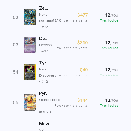
Zekrom-EX
Next
$477
12
/90d
52
Destinies
PSA 8
·
dernière vente
Très liquide
· #
97
Deoxys ex
$350
12
/90d
53
Deoxys
Raw
·
dernière vente
Très liquide
· #
97
Tyranocif
Neo
$40
12
/90d
54
Discovery
Raw
·
dernière vente
Très liquide
· #
12
Pyroli-EX
Generations
$144
12
/90d
55
·
Raw
·
dernière vente
Très liquide
#
RC28
Mew
XY