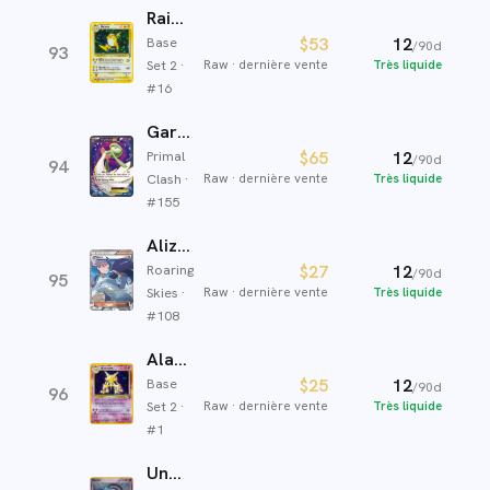
Raichu
Base
$53
12
/90d
93
Set 2
·
Raw
·
dernière vente
Très liquide
#
16
Gardevoir EX
Primal
$65
12
/90d
94
Clash
·
Raw
·
dernière vente
Très liquide
#
155
Alizée
Roaring
$27
12
/90d
95
Skies
·
Raw
·
dernière vente
Très liquide
#
108
Alakazam
Base
$25
12
/90d
96
Set 2
·
Raw
·
dernière vente
Très liquide
#
1
Unown