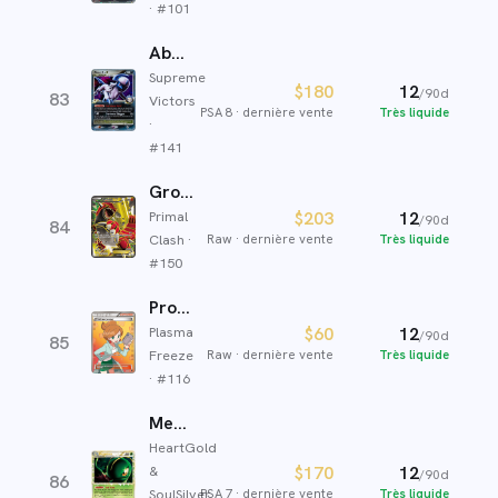
· #
101
Absol
Supreme
$180
12
/90d
83
Victors
PSA 8
·
dernière vente
Très liquide
·
#
141
Groudon EX
Primal
$203
12
/90d
84
Clash
·
Raw
·
dernière vente
Très liquide
#
150
Professeur Keteleeria
Plasma
$60
12
/90d
85
Freeze
Raw
·
dernière vente
Très liquide
· #
116
Meganium
HeartGold
&
$170
12
/90d
86
SoulSilver
PSA 7
·
dernière vente
Très liquide