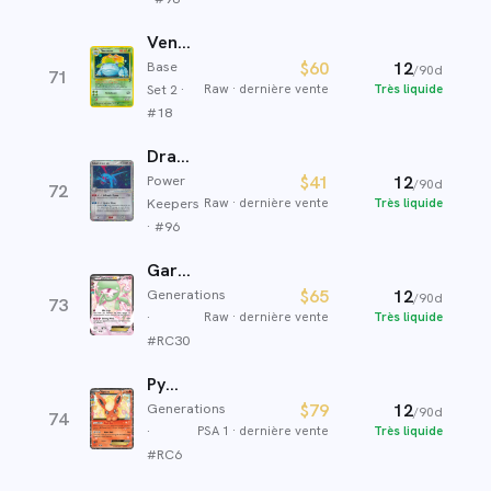
Venusaur
Base
$60
12
/90d
71
Set 2
·
Raw
·
dernière vente
Très liquide
#
18
Drattak ex
Power
$41
12
/90d
72
Keepers
Raw
·
dernière vente
Très liquide
· #
96
Gardevoir-EX
Generations
$65
12
/90d
73
·
Raw
·
dernière vente
Très liquide
#
RC30
Pyroli-EX
Generations
$79
12
/90d
74
·
PSA 1
·
dernière vente
Très liquide
#
RC6