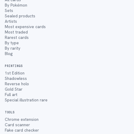
By Pokémon
Sets
Sealed products
Artists
Most expensive cards
Most traded
Rarest cards
By type
By rarity
Blog
PRINTINGS
1st Edition
Shadowless
Reverse holo
Gold Star
Full art
Special illustration rare
TOOLS
Chrome extension
Card scanner
Fake card checker