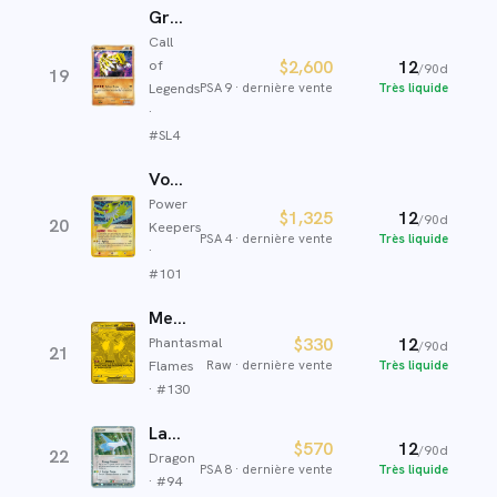
Groudon
Call
of
$2,600
12
/90d
19
Legends
PSA 9
·
dernière vente
Très liquide
·
#
SL4
Voltali
Power
$1,325
12
/90d
20
Keepers
PSA 4
·
dernière vente
Très liquide
·
#
101
Mega Charizard X ex
Phantasmal
$330
12
/90d
21
Flames
Raw
·
dernière vente
Très liquide
· #
130
Latios ex
$570
12
/90d
22
Dragon
PSA 8
·
dernière vente
Très liquide
· #
94