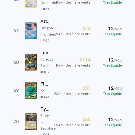
Collection
Raw
·
dernière vente
Très liquide
· #
61
Altaria ex δ
$73
12
Dragon
/90d
67
PSA 6
·
dernière vente
Très liquide
Frontiers
· #
90
Lucario EX
Furious
$114
12
/90d
68
Fists
·
Raw
·
dernière vente
Très liquide
#
107
Florizarre EX
$51
12
/90d
69
XY
·
PSA 1
·
dernière vente
Très liquide
#
141
Tygnon ex
Ruby
$60
12
/90d
70
&
PSA 5
·
dernière vente
Très liquide
Sapphire
· #
98