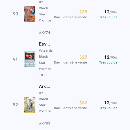
XY
Black
$35
12
/90d
90
Star
Raw
·
dernière vente
Très liquide
Promos
·
#
XY74
Eevee
Wizards
Black
$25
12
/90d
91
Star
Raw
·
dernière vente
Très liquide
Promos
· #
11
Arceus
XY
Black
$32
12
/90d
92
Star
Raw
·
dernière vente
Très liquide
Promos
·
#
XY83