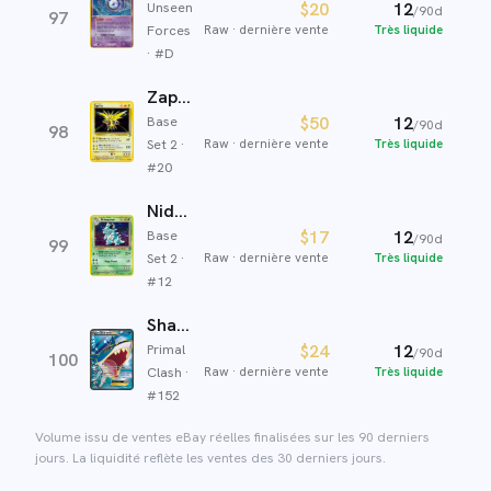
Unseen
$20
12
/90d
97
Forces
Raw
·
dernière vente
Très liquide
· #
D
Zapdos
Base
$50
12
/90d
98
Set 2
·
Raw
·
dernière vente
Très liquide
#
20
Nidoqueen
Base
$17
12
/90d
99
Set 2
·
Raw
·
dernière vente
Très liquide
#
12
Sharpedo EX
Primal
$24
12
/90d
100
Clash
·
Raw
·
dernière vente
Très liquide
#
152
Volume issu de ventes eBay réelles finalisées sur les 90 derniers
jours. La liquidité reflète les ventes des 30 derniers jours.