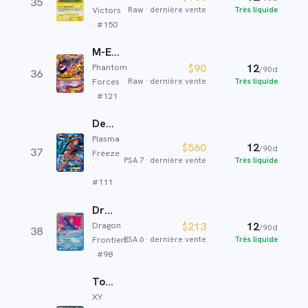
35
Victors
Raw
·
dernière vente
Très liquide
· #
150
M-Ectoplasma EX
Phantom
$90
12
/90d
36
Forces
Raw
·
dernière vente
Très liquide
· #
121
Deoxys-EX
Plasma
$560
12
/90d
37
Freeze
PSA 7
·
dernière vente
Très liquide
·
#
111
Drattak ex δ
$213
12
Dragon
/90d
38
PSA 6
·
dernière vente
Très liquide
Frontiers
· #
98
Tortank EX
XY