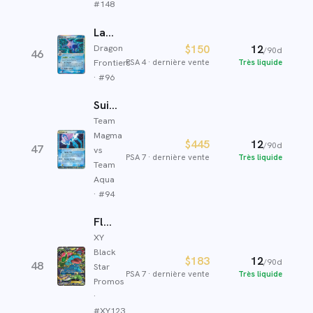
#
148
Latios ex δ
$150
12
Dragon
/90d
46
PSA 4
·
dernière vente
Très liquide
Frontiers
· #
96
Suicune ex
Team
Magma
$445
12
/90d
47
vs
PSA 7
·
dernière vente
Très liquide
Team
Aqua
· #
94
Florizarre EX
XY
Black
$183
12
/90d
48
Star
PSA 7
·
dernière vente
Très liquide
Promos
·
#
XY123