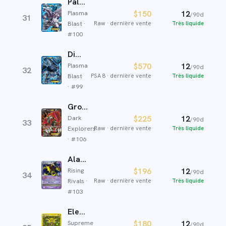
Palkia EX
Plasma
$150
12
/90d
31
Blast
·
Raw
·
dernière vente
Très liquide
#
100
Dialga EX
Plasma
$570
12
/90d
32
Blast
PSA 8
·
dernière vente
Très liquide
· #
99
Groudon-EX
Dark
$225
12
/90d
33
Explorers
Raw
·
dernière vente
Très liquide
· #
106
Alakazam Niv. X
Rising
$196
12
/90d
34
Rivals
·
Raw
·
dernière vente
Très liquide
#
103
Electhor
Supreme
$180
12
/90d