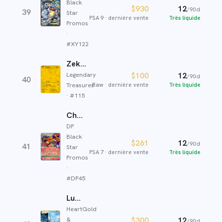
Black
$930
12
/90d
39
Star
PSA 9
·
dernière vente
Très liquide
Promos
·
#
XY122
Zekrom
Legendary
$100
12
/90d
40
Treasures
Raw
·
dernière vente
Très liquide
· #
115
Charizard G LV.X
DP
Black
$261
12
/90d
41
Star
PSA 7
·
dernière vente
Très liquide
Promos
·
#
DP45
Lugia LÉGENDAIRE
HeartGold
&
$300
12
/90d