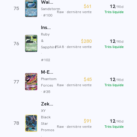
Wailord ex
$61
12
/90d
75
Sandstorm
Raw
·
dernière vente
Très liquide
· #
100
Insécateur ex
Ruby
&
$280
12
/90d
76
Sapphire
PSA 8
·
dernière vente
Très liquide
·
#
102
M-Ectoplasma EX
Phantom
$45
12
/90d
77
Forces
Raw
·
dernière vente
Très liquide
· #
35
Zekrom
XY
Black
$91
12
/90d
78
Star
Raw
·
dernière vente
Très liquide
Promos
·