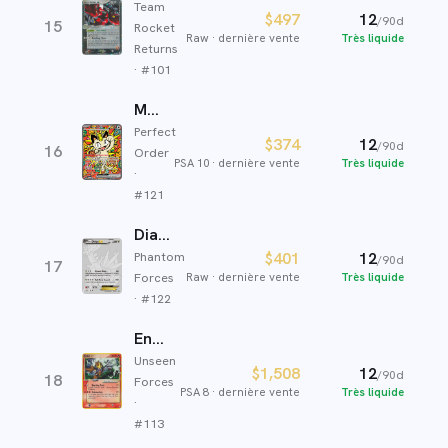
Team
$497
12
/90d
15
Rocket
Raw
·
dernière vente
Très liquide
Returns
· #
101
Meowth ex
Perfect
$374
12
/90d
16
Order
PSA 10
·
dernière vente
Très liquide
·
#
121
Dialga EX
Phantom
$401
12
/90d
17
Forces
Raw
·
dernière vente
Très liquide
· #
122
Entei ☆
Unseen
$1,508
12
/90d
18
Forces
PSA 8
·
dernière vente
Très liquide
·
#
113