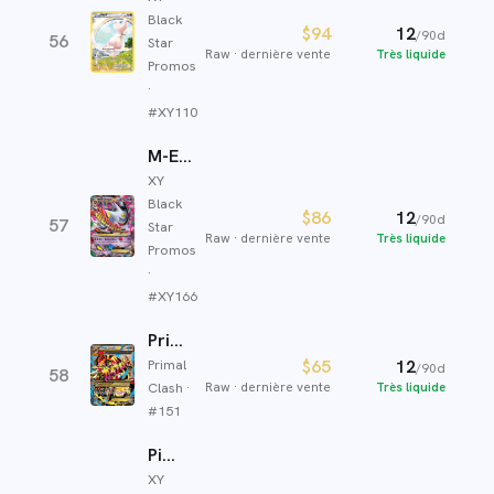
Black
$94
12
/90d
56
Star
Raw
·
dernière vente
Très liquide
Promos
·
#
XY110
M-Ectoplasma-EX
XY
Black
$86
12
/90d
57
Star
Raw
·
dernière vente
Très liquide
Promos
·
#
XY166
Primo-Groudon EX
Primal
$65
12
/90d
58
Clash
·
Raw
·
dernière vente
Très liquide
#
151
Pikachu
XY