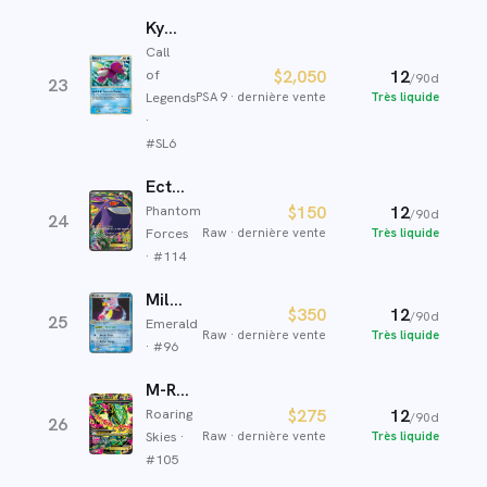
Kyogre
Call
of
$2,050
12
/90d
23
Legends
PSA 9
·
dernière vente
Très liquide
·
#
SL6
Ectoplasma EX
Phantom
$150
12
/90d
24
Forces
Raw
·
dernière vente
Très liquide
· #
114
Milobellus ex
$350
12
/90d
25
Emerald
Raw
·
dernière vente
Très liquide
· #
96
M-Rayquaza EX
Roaring
$275
12
/90d
26
Skies
·
Raw
·
dernière vente
Très liquide
#
105