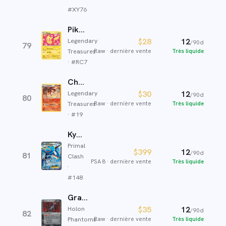
#
XY76
Pikachu
Legendary
$28
12
/90d
79
Treasures
Raw
·
dernière vente
Très liquide
· #
RC7
Charizard
Legendary
$30
12
/90d
80
Treasures
Raw
·
dernière vente
Très liquide
· #
19
Kyogre EX
Primal
$399
12
/90d
81
Clash
PSA 8
·
dernière vente
Très liquide
·
#
148
Gradhyena ex
Holon
$35
12
/90d
82
Phantoms
Raw
·
dernière vente
Très liquide