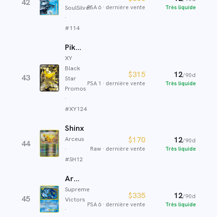
42
SoulSilver
PSA 6
·
dernière vente
Très liquide
·
#
114
Pikachu EX
XY
Black
$315
12
/90d
43
Star
PSA 1
·
dernière vente
Très liquide
Promos
·
#
XY124
Shinx
Arceus
$170
12
/90d
44
·
Raw
·
dernière vente
Très liquide
#
SH12
Artikodin
Supreme
$335
12
/90d
45
Victors
PSA 6
·
dernière vente
Très liquide
·