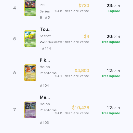
POP
$730
23
/90d
4
Series
PSA 8
·
dernière vente
Liquide
8
· #
5
Tournegrin
Secret
$4
20
/90d
5
Wonders
Raw
·
dernière vente
Très liquide
· #
114
Pikachu ☆
Holon
$4,800
12
/90d
6
Phantoms
PSA 1
·
dernière vente
Très liquide
·
#
104
Mewtwo ☆
Holon
$10,428
12
/90d
7
Phantoms
PSA 8
·
dernière vente
Très liquide
·
#
103