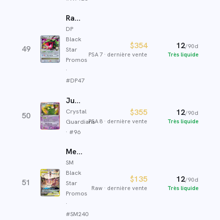
Rayquaza C LV.X
DP
Black
$354
12
/90d
49
Star
PSA 7
·
dernière vente
Très liquide
Promos
·
#
DP47
Jungko ex δ
$355
12
Crystal
/90d
50
PSA 8
·
dernière vente
Très liquide
Guardians
· #
96
Mentali et Deoxys GX
SM
Black
$135
12
/90d
51
Star
Raw
·
dernière vente
Très liquide
Promos
·
#
SM240