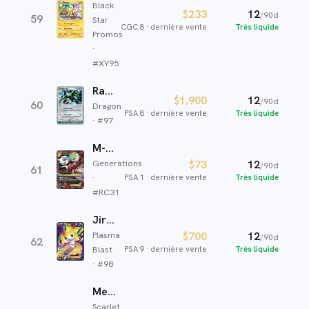
Black
$233
12
/90d
59
Star
CGC 8
·
dernière vente
Très liquide
Promos
·
#
XY95
Rayquaza ex
$1,900
12
/90d
60
Dragon
PSA 8
·
dernière vente
Très liquide
· #
97
M-Gardevoir-EX
Generations
$73
12
/90d
61
·
PSA 1
·
dernière vente
Très liquide
#
RC31
Jirachi EX
Plasma
$700
12
/90d
62
Blast
PSA 9
·
dernière vente
Très liquide
· #
98
Mew ex
Scarlet