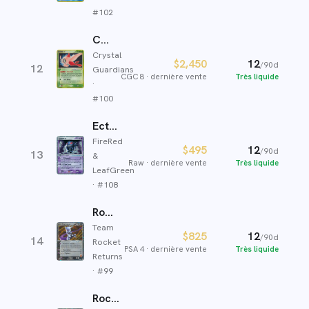
#
102
Celebi
Crystal
$2,450
12
/90d
12
Guardians
CGC 8
·
dernière vente
Très liquide
·
#
100
Ectoplasma ex
FireRed
$495
12
/90d
13
&
Raw
·
dernière vente
Très liquide
LeafGreen
· #
108
Rocket's Mewtwo ex
Team
$825
12
/90d
14
Rocket
PSA 4
·
dernière vente
Très liquide
Returns
· #
99
Rocket's Scizor ex