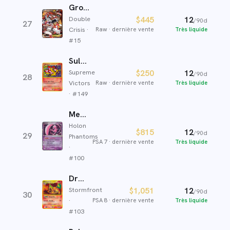
Groudon-EX de la Team Magma
Double
$445
12
/90d
27
Crisis
·
Raw
·
dernière vente
Très liquide
#
15
Sulfura
Supreme
$250
12
/90d
28
Victors
Raw
·
dernière vente
Très liquide
· #
149
Mew ex
Holon
$815
12
/90d
29
Phantoms
PSA 7
·
dernière vente
Très liquide
·
#
100
Dracaufeu
Stormfront
$1,051
12
/90d
30
·
PSA 8
·
dernière vente
Très liquide
#
103