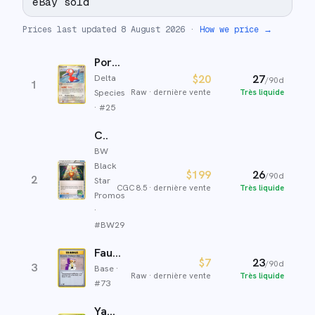
eBay sold
Prices last updated
8 August 2026
·
How we price →
Porygon2
Delta
$20
27
/90d
1
Species
Raw
·
dernière vente
Très liquide
· #
25
Coupe Victoire
BW
Black
$199
26
/90d
2
Star
CGC 8.5
·
dernière vente
Très liquide
Promos
·
#
BW29
Faux Professeur Chen
$7
23
/90d
3
Base
·
Raw
·
dernière vente
Très liquide
#
73
Yanmega