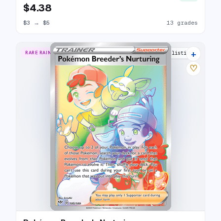
$4.38
$3
→
$5
13 grades
+
RARE RAINBOW
14 listings
♡