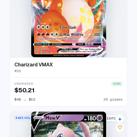
Charizard VMAX
#
20
UNGRADED
HIGH
$50.21
$40
→
$52
36 grades
+
RARE HOLO V
25 listings
♡