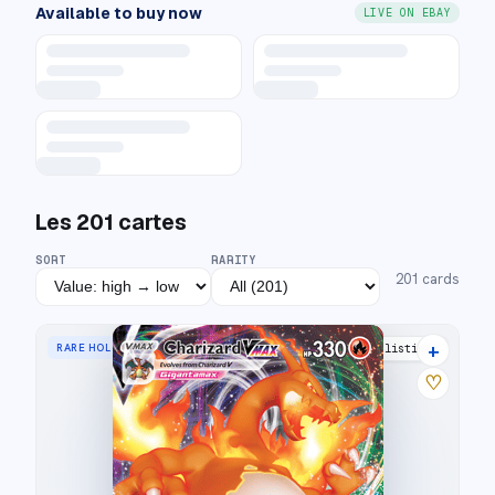
Available to buy now
LIVE ON EBAY
Les
201
cartes
SORT
RARITY
201
cards
+
RARE HOLO VMAX
43 listings
♡