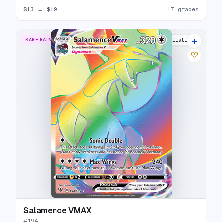
$13
→
$19
17 grades
+
RARE RAINBOW
20 listings
♡
Salamence VMAX
#
194