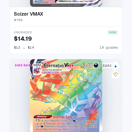
Scizor VMAX
#
193
UNGRADED
HIGH
$14.19
$12
→
$14
19 grades
+
RARE RAINBOW
18 listings
♡