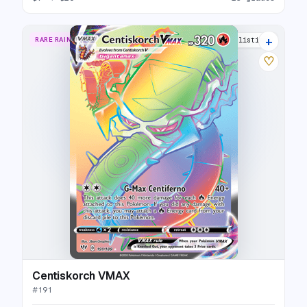
+
RARE RAINBOW
15 listings
♡
Centiskorch VMAX
#
191