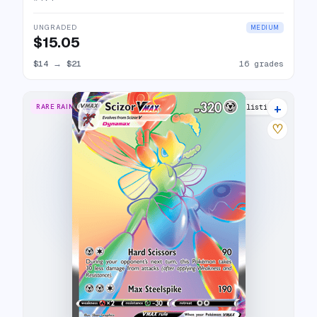
UNGRADED
MEDIUM
$15.05
$14
→
$21
16 grades
+
RARE RAINBOW
23 listings
♡