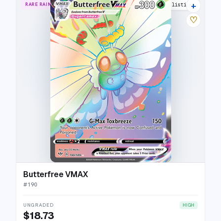
+
RARE RAINBOW
21 listings
♡
Butterfree VMAX
#
190
UNGRADED
HIGH
$18.73