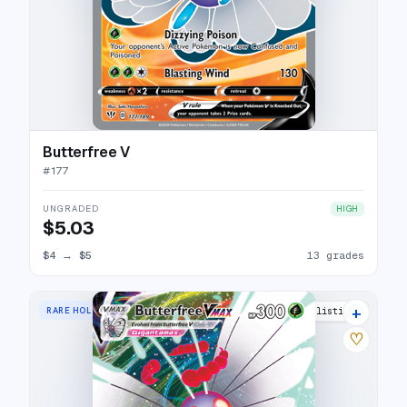
Butterfree V
#
177
UNGRADED
HIGH
$5.03
$4
→
$5
13 grades
+
RARE HOLO VMAX
17 listings
♡