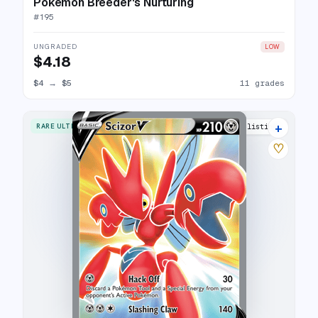
Pokémon Breeder's Nurturing
#
195
UNGRADED
LOW
$4.18
$4
→
$5
11 grades
+
RARE ULTRA
17 listings
♡