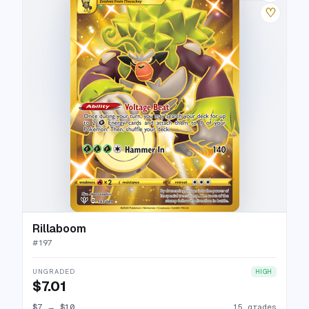
♡
Rillaboom
#
197
UNGRADED
HIGH
$7.01
$7
→
$10
15 grades