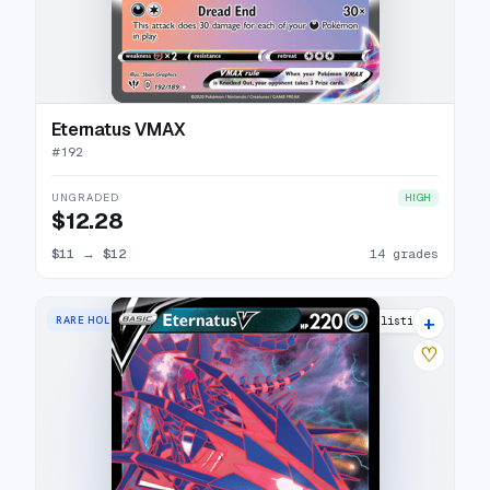
Eternatus VMAX
#
192
UNGRADED
HIGH
$12.28
$11
→
$12
14 grades
+
RARE HOLO V
13 listings
♡