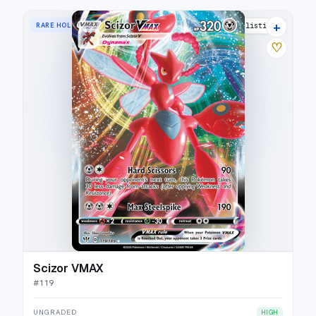
+
RARE HOLO VMAX
17 listings
♡
Scizor VMAX
#
119
UNGRADED
HIGH