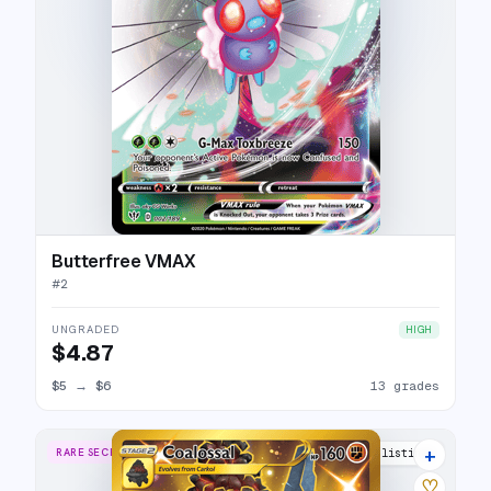
Butterfree VMAX
#
2
UNGRADED
HIGH
$4.87
$5
→
$6
13 grades
+
RARE SECRET
20 listings
♡