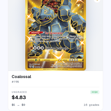
Coalossal
#
198
UNGRADED
HIGH
$4.83
$5
→
$9
16 grades