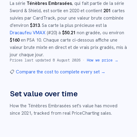
La série
Ténèbres Embrasées
, qui fait partie de la série
Sword & Shield
,
est sortie en
2020
et
contient
201
cartes
suivies par CardTrack, pour une valeur brute combinée
d'environ
$
313
.
Sa carte la plus précieuse est la
Dracaufeu VMAX
(#
20
)
à
$
50.21
non gradée
, ou environ
$
160
en PSA 10
.
Chaque carte ci-dessous affiche une
valeur brute mixte en direct et de vrais prix gradés, mis à
jour chaque jour.
Prices last updated
8 August 2026
·
How we price →
📋
Compare the cost to complete every set
→
Set value over time
How the
Ténèbres Embrasées
set's value has moved
since
2021
,
tracked from real PriceCharting sales.