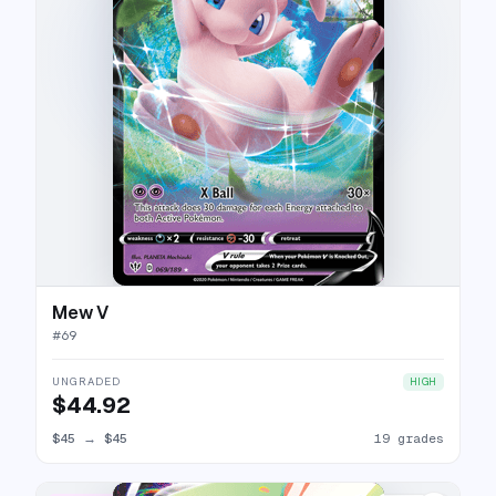
Mew V
#
69
UNGRADED
HIGH
$44.92
$45
→
$45
19 grades