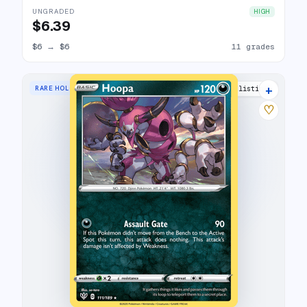
UNGRADED
HIGH
$6.39
$6
→
$6
11 grades
+
RARE HOLO
8 listings
♡