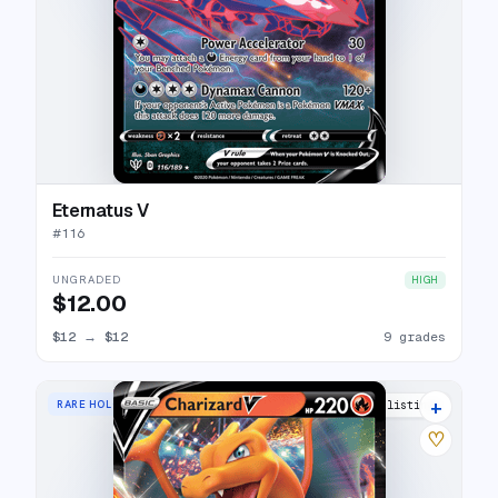
Eternatus V
#
116
UNGRADED
HIGH
$12.00
$12
→
$12
9 grades
+
RARE HOLO V
29 listings
♡