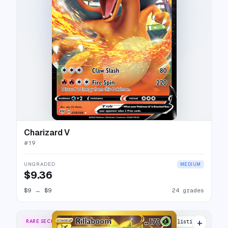
Charizard V
#
19
UNGRADED
MEDIUM
$9.36
$9
→
$9
24 grades
+
RARE SECRET
19 listings