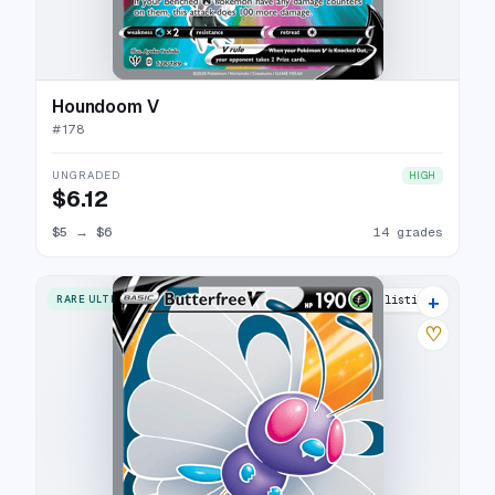
Houndoom V
#
178
UNGRADED
HIGH
$6.12
$5
→
$6
14 grades
+
RARE ULTRA
17 listings
♡