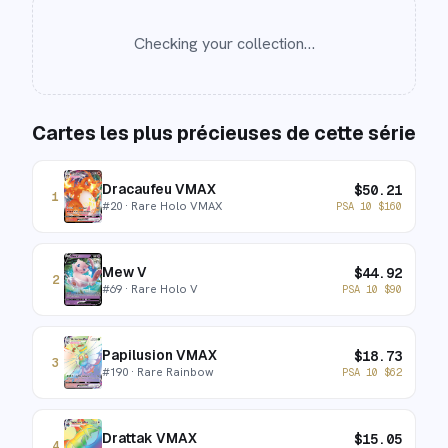
Checking your collection…
Cartes les plus précieuses de cette série
Dracaufeu VMAX
$
50.21
1
#
20
· Rare Holo VMAX
PSA 10
$
160
Mew V
$
44.92
2
#
69
· Rare Holo V
PSA 10
$
90
Papilusion VMAX
$
18.73
3
#
190
· Rare Rainbow
PSA 10
$
62
Drattak VMAX
$
15.05
4