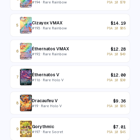
#
194
· Rare Rainbow
PSA 10
$
70
Cizayox VMAX
$
14.19
5
#
193
· Rare Rainbow
PSA 10
$
65
Éthernatos VMAX
$
12.28
6
#
192
· Rare Rainbow
PSA 10
$
49
Éthernatos V
$
12.00
7
#
116
· Rare Holo V
PSA 10
$
30
Dracaufeu V
$
9.36
8
#
19
· Rare Holo V
PSA 10
$
85
Gorythmic
$
7.01
9
#
197
· Rare Secret
PSA 10
$
45