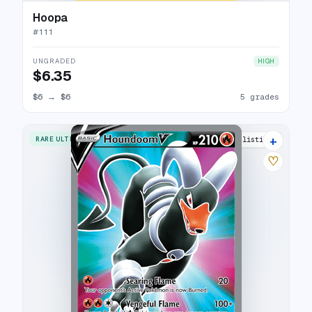
Hoopa
#
111
UNGRADED
HIGH
$6.35
$6
→
$6
5 grades
+
RARE ULTRA
18 listings
♡