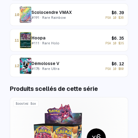
Scolocendre VMAX
$
6.39
10
#
191
· Rare Rainbow
PSA 10
$
36
Hoopa
$
6.35
11
#
111
· Rare Holo
PSA 10
$
35
Démolosse V
$
6.12
12
#
178
· Rare Ultra
PSA 10
$
60
Produits scellés de cette série
Booster Box