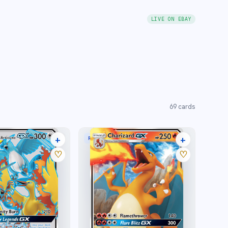
LIVE ON EBAY
69
cards
+
+
RARE HOLO GX
29 listings
38 listings
♡
♡