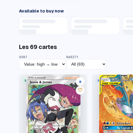
Available to buy now
Les
69
cartes
SORT
RARITY
+
RARE ULTRA
RARE HOLO GX
33 listings
♡