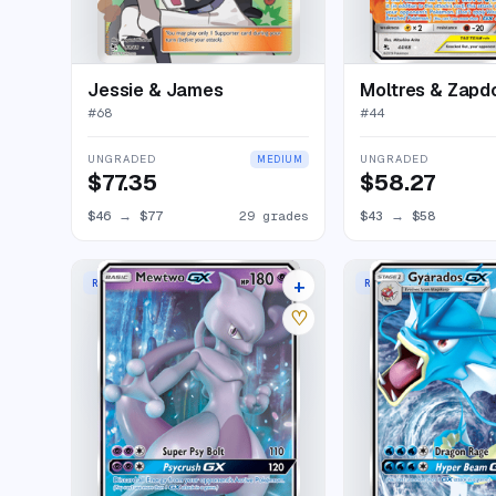
Jessie & James
#
68
#
44
UNGRADED
UNGRADED
MEDIUM
$77.35
$58.27
$46
→
$77
29 grades
$43
→
$58
+
RARE HOLO GX
RARE HOLO GX
27 listings
♡