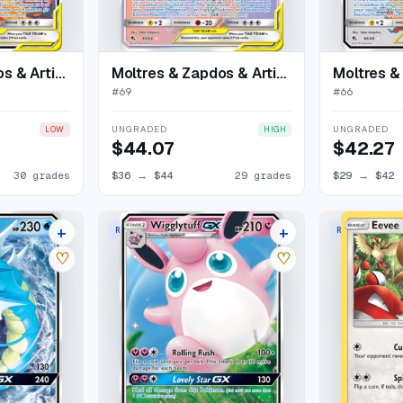
Moltres & Zapdos & Articuno-GX
Moltres & Zapdos & Articuno-GX
#
69
#
66
UNGRADED
UNGRADED
LOW
HIGH
$44.07
$42.27
30 grades
$36
→
$44
29 grades
$29
→
$42
+
+
RARE HOLO GX
RARE HOLO
23 listings
16 listings
♡
♡