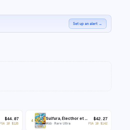
Set up an alert
→
Sulfura, Électhor et Artikodin-GX
$
44.07
$
42.27
4
#
66
· Rare Ultra
PSA 10
$
126
PSA 10
$
142