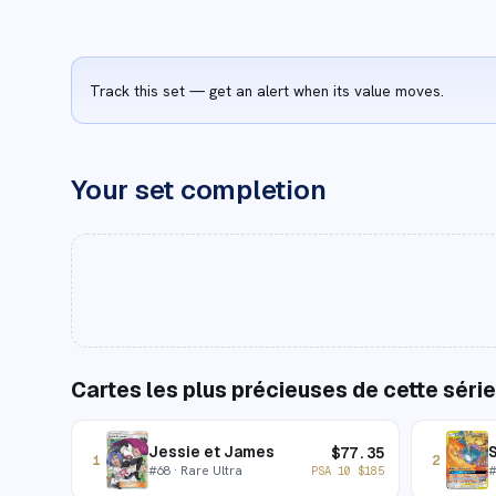
Track this set — get an alert when its value moves.
Your set completion
Cartes les plus précieuses de cette série
Jessie et James
$
77.35
1
2
#
68
· Rare Ultra
PSA 10
$
185