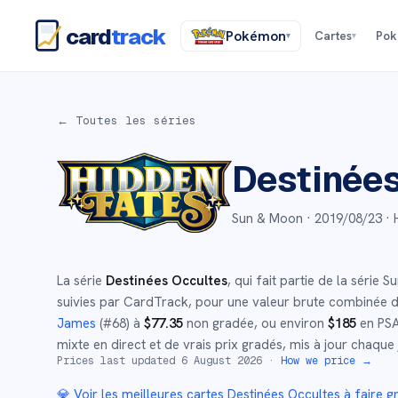
card
track
Pokémon
Cartes
Po
▾
▾
← Toutes les séries
Destinées
Sun & Moon ·
2019/08/23
· 
La série
Destinées Occultes
, qui fait partie de la série
Su
suivies par CardTrack, pour une valeur brute combinée 
James
(#
68
)
à
$
77.35
non gradée
, ou environ
$
185
en PSA
mixte en direct et de vrais prix gradés, mis à jour chaque 
Prices last updated
6 August 2026
·
How we price →
💎 Voir les meilleures cartes
Destinées Occultes
à faire 