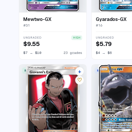
Mewtwo-GX
Gyarados-GX
#
31
#
16
UNGRADED
UNGRADED
HIGH
$9.55
$5.79
$7
→
$10
23 grades
$4
→
$6
+
RARE ULTRA
RARE HOLO GX
28 listings
♡