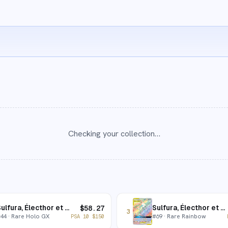
Checking your collection…
Sulfura, Électhor et Artikodin-GX
Sulfura, Électhor et Artikodin-GX
$
58.27
3
#
44
· Rare Holo GX
#
69
· Rare Rainbow
PSA 10
$
150