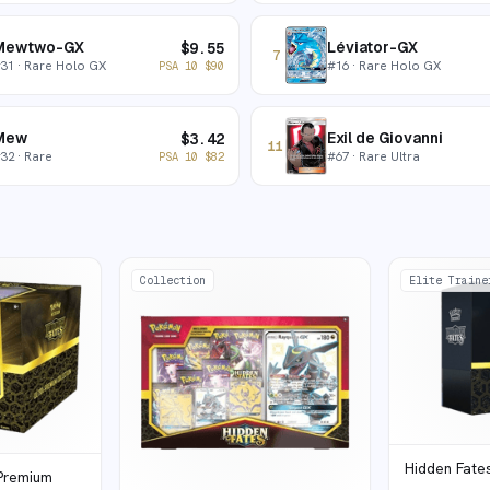
Mewtwo-GX
Léviator-GX
$
9.55
7
#
31
· Rare Holo GX
#
16
· Rare Holo GX
PSA 10
$
90
Mew
Exil de Giovanni
$
3.42
11
#
32
· Rare
#
67
· Rare Ultra
PSA 10
$
82
Collection
Elite Traine
Hidden Fates
 Premium