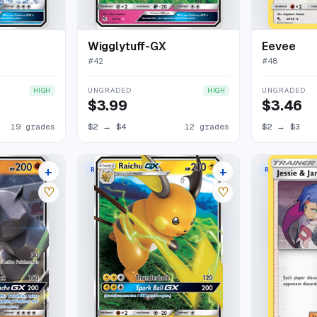
Wigglytuff-GX
Eevee
#
42
#
48
UNGRADED
UNGRADED
HIGH
HIGH
$3.99
$3.46
19 grades
$2
→
$4
12 grades
$2
→
$3
+
+
RARE HOLO GX
RARE HOLO
15 listings
23 listings
♡
♡