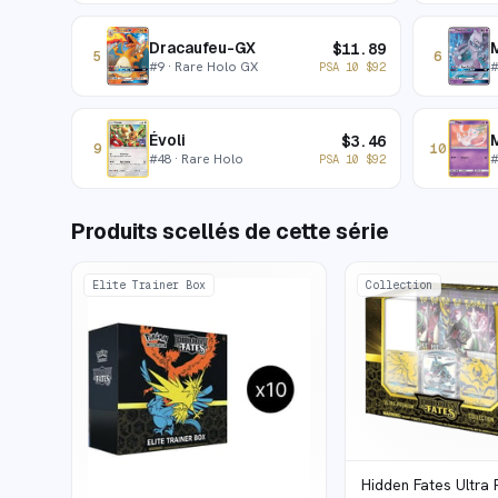
Dracaufeu-GX
$
11.89
5
6
#
9
· Rare Holo GX
PSA 10
$
92
Évoli
$
3.46
9
10
#
48
· Rare Holo
PSA 10
$
92
Produits scellés de cette série
Elite Trainer Box
Collection
Hidden Fates Ultra