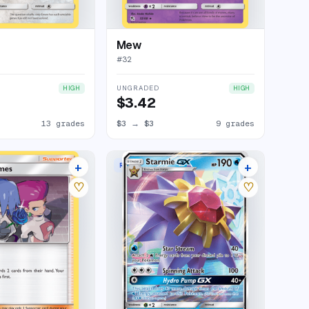
Mew
#
32
UNGRADED
HIGH
HIGH
$3.42
13 grades
$3
→
$3
9 grades
+
+
RARE HOLO GX
21 listings
18 listings
♡
♡