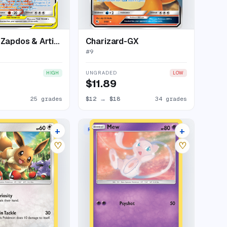
Moltres & Zapdos & Articuno-GX
Charizard-GX
#
9
UNGRADED
HIGH
LOW
$11.89
25 grades
$12
→
$18
34 grades
+
+
RARE
18 listings
14 listings
♡
♡