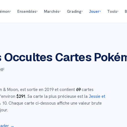
kémon
Ensembles
Marchés
Grading
Jouer
Tools
B
▾
▾
▾
▾
▾
▾
 Occultes
Cartes Poké
HIF
n & Moon
,
est sortie en
2019
et
contient
69
cartes
d'environ
$
291
.
Sa carte la plus précieuse est la
Jessie et
 10
.
Chaque carte ci-dessous affiche une valeur brute
jour.
grader →