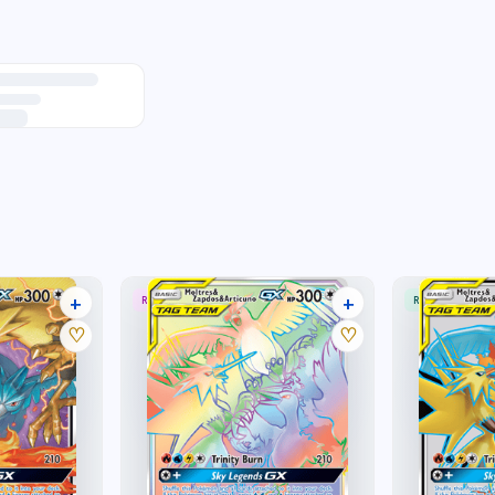
+
+
RARE RAINBOW
RARE ULTRA
34 listings
33 listings
♡
♡