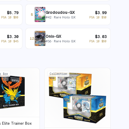
Grodoudou-GX
$
5.79
$
3.99
8
#
42
· Rare Holo GX
PSA 10
$
80
PSA 10
$
50
Onix-GX
$
3.30
$
3.03
12
#
36
· Rare Holo GX
PSA 10
$
45
PSA 10
$
60
r Box
Collection
 Elite Trainer Box