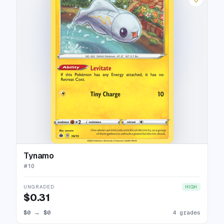
Tynamo
#
10
UNGRADED
HIGH
$0.31
$0
→
$0
4 grades