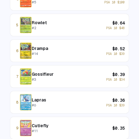
#
5
PSA 10
$
100
Rowlet
$
0.64
5
#
2
PSA 10
$
48
Drampa
$
0.52
6
#
14
PSA 10
$
39
Gossifleur
$
0.39
7
#
3
PSA 10
$
34
Lapras
$
0.36
8
#
6
PSA 10
$
39
Cutiefly
$
0.35
9
#
11