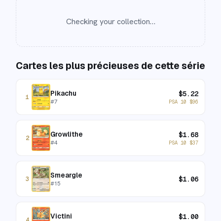
Checking your collection…
Cartes les plus précieuses de cette série
Pikachu
$
5.22
1
#
7
PSA 10
$
96
Growlithe
$
1.68
2
#
4
PSA 10
$
37
Smeargle
$
1.06
3
#
15
Victini
$
1.00
4