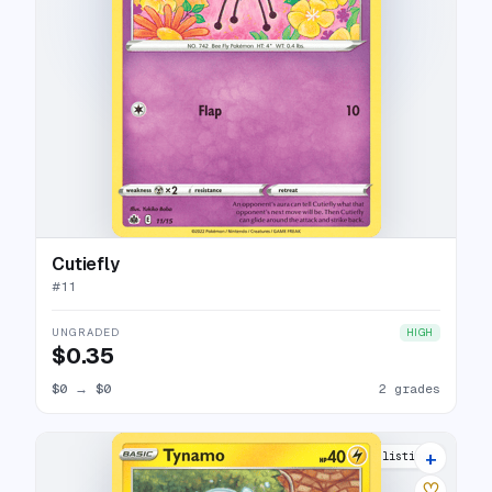
Cutiefly
#
11
UNGRADED
HIGH
$0.35
$0
→
$0
2 grades
+
8 listings
♡