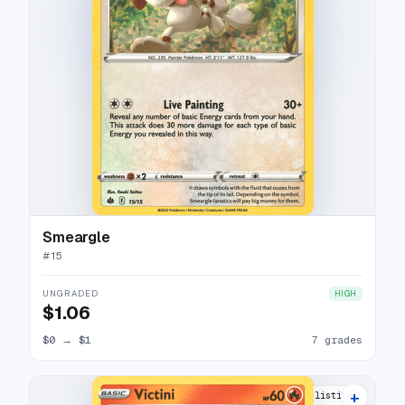
Smeargle
#
15
UNGRADED
HIGH
$1.06
$0
→
$1
7 grades
+
12 listings