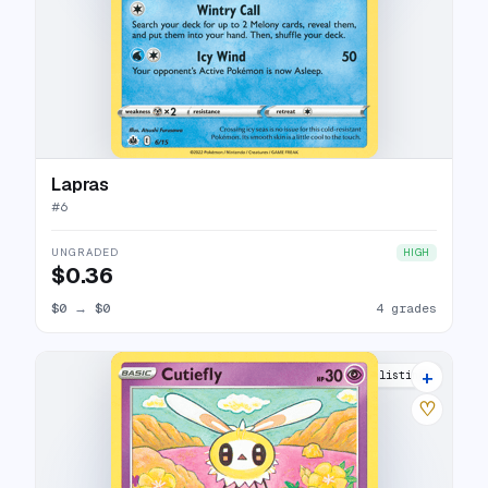
Lapras
#
6
UNGRADED
HIGH
$0.36
$0
→
$0
4 grades
+
6 listings
♡