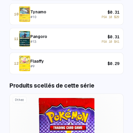
Tynamo
$
0.31
10
#
10
PSA 10
$
29
Pangoro
$
0.31
11
#
13
PSA 10
$
41
Flaaffy
$
0.29
12
#
9
Produits scellés de cette série
Other