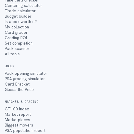
Fake card checker
Centering calculator
Trade calculator
Budget builder
Is a box worth it?
My collection
Card grader
Grading ROI
Set completion
Pack scanner
All tools
JOUER
Pack opening simulator
PSA grading simulator
Card Bracket
Guess the Price
MARCHÉS & GRADING
CT100 index
Market report
Marketplaces
Biggest movers
PSA population report