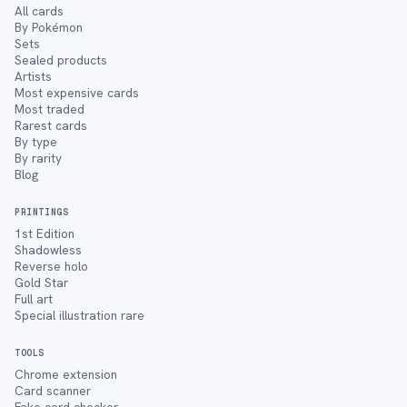
All cards
By Pokémon
Sets
Sealed products
Artists
Most expensive cards
Most traded
Rarest cards
By type
By rarity
Blog
PRINTINGS
1st Edition
Shadowless
Reverse holo
Gold Star
Full art
Special illustration rare
TOOLS
Chrome extension
Card scanner