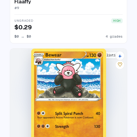
Flaaffy
#
9
UNGRADED
HIGH
$0.29
$0
→
$0
4 grades
+
6 listings
♡