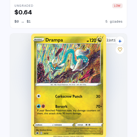
UNGRADED
LOW
$0.64
$0
→
$1
5 grades
+
8 listings
♡