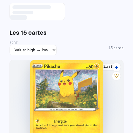
Les
15
cartes
SORT
15
cards
+
22 listings
♡