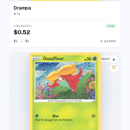
Drampa
#
14
UNGRADED
HIGH
$0.52
$1
→
$1
4 grades
+
8 listings
♡