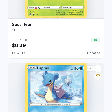
Gossifleur
#
3
UNGRADED
HIGH
$0.39
$0
→
$0
4 grades
+
8 listings
♡