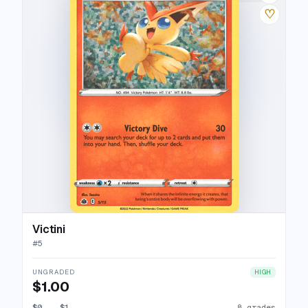
♡
Victini
#
5
UNGRADED
HIGH
$1.00
$0
→
$1
8 grades