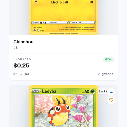
Chinchou
#
8
UNGRADED
HIGH
$0.25
$0
→
$0
2 grades
+
7 listings
♡