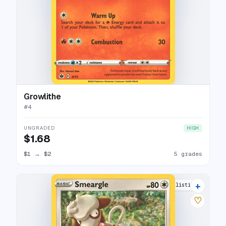
Growlithe
#
4
UNGRADED
HIGH
$1.68
$1
→
$2
5 grades
+
11 listings
♡