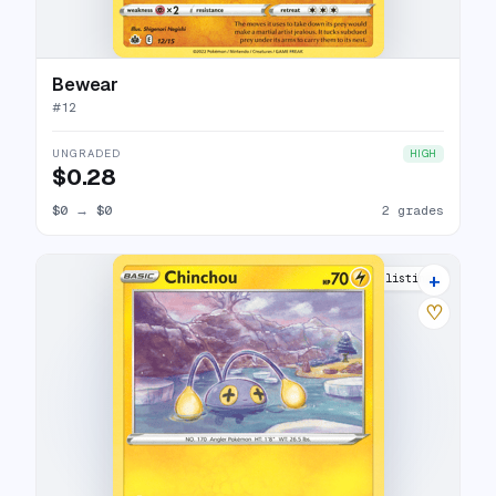
Bewear
#
12
UNGRADED
HIGH
$0.28
$0
→
$0
2 grades
+
6 listings
♡