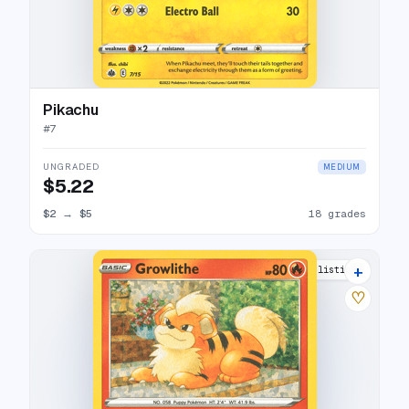
Pikachu
#
7
UNGRADED
MEDIUM
$5.22
$2
→
$5
18 grades
+
9 listings
♡