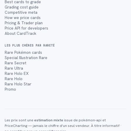
Best cards to grade
Grading cost guide
Competitive meta
How we price cards
Pricing & Trader plan
Price API for developers
About CardTrack
LES PLUS CHÈRES PAR RARETÉ
Rare Pokémon cards
Special Illustration Rare
Rare Secret
Rare Ultra
Rare Holo EX
Rare Holo
Rare Holo Star
Promo
Les prix sont une
estimation mixte
issue de pokémon-api et
PriceCharting — jamais le chiffre d'un seul vendeur. À titre informatif ·