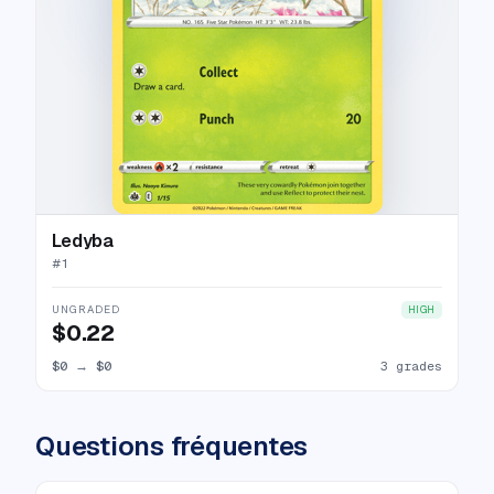
Ledyba
#
1
UNGRADED
HIGH
$0.22
$0
→
$0
3 grades
Questions fréquentes