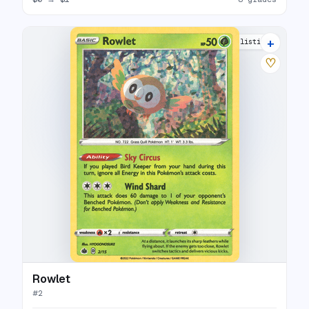
+
9 listings
♡
Rowlet
#
2