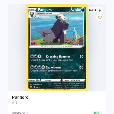
+
9 listings
♡
Pangoro
#
13
UNGRADED
HIGH