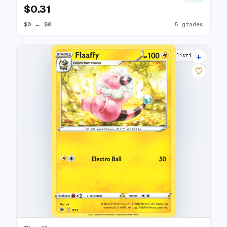
$0.31
$0
→
$0
5 grades
+
8 listings
♡