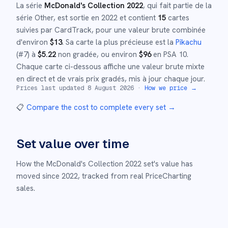
La série
McDonald's Collection 2022
, qui fait partie de la
série
Other
,
est sortie en
2022
et
contient
15
cartes
suivies par CardTrack, pour une valeur brute combinée
d'environ
$
13
.
Sa carte la plus précieuse est la
Pikachu
(#
7
)
à
$
5.22
non gradée
, ou environ
$
96
en PSA 10
.
Chaque carte ci-dessous affiche une valeur brute mixte
en direct et de vrais prix gradés, mis à jour chaque jour.
Prices last updated
8 August 2026
·
How we price →
📋
Compare the cost to complete every set
→
Set value over time
How the
McDonald's Collection 2022
set's value has
moved since
2022
,
tracked from real PriceCharting
sales.