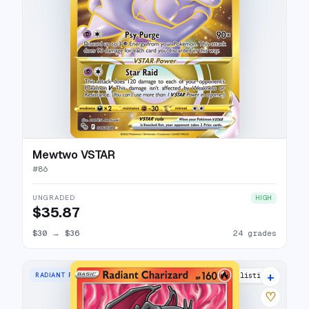
Mewtwo VSTAR
#
86
UNGRADED
HIGH
$35.87
$30
→
$36
24 grades
+
RADIANT RARE
39 listings
♡