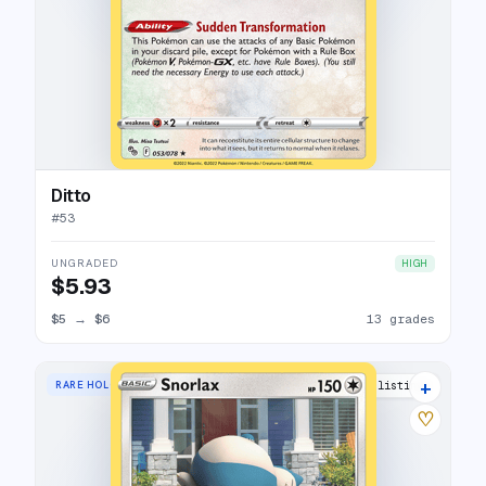
Ditto
#
53
UNGRADED
HIGH
$5.93
$5
→
$6
13 grades
+
RARE HOLO
5 listings
♡