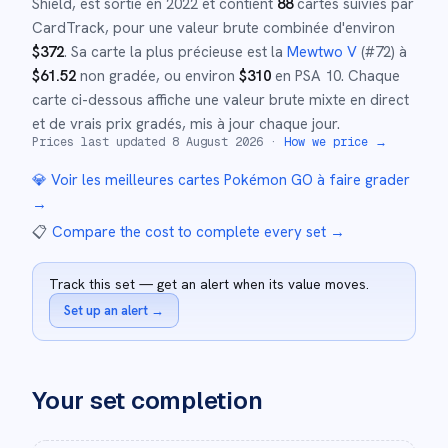
Shield
,
est sortie en
2022
et
contient
88
cartes suivies par
CardTrack, pour une valeur brute combinée d'environ
$
372
.
Sa carte la plus précieuse est la
Mewtwo V
(#
72
)
à
$
61.52
non gradée
, ou environ
$
310
en PSA 10
.
Chaque
carte ci-dessous affiche une valeur brute mixte en direct
et de vrais prix gradés, mis à jour chaque jour.
Prices last updated
8 August 2026
·
How we price →
💎 Voir les meilleures cartes
Pokémon GO
à faire grader
→
📋
Compare the cost to complete every set
→
Track this set — get an alert when its value moves.
Set up an alert
→
Your set completion