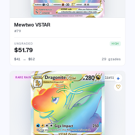
Mewtwo VSTAR
#
79
UNGRADED
HIGH
$51.79
$41
→
$52
29 grades
+
RARE RAINBOW
26 listings
♡