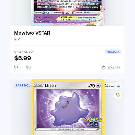
Mewtwo VSTAR
#
31
UNGRADED
MEDIUM
$5.99
$4
→
$6
21 grades
+
RARE HOLO
17 listings
♡