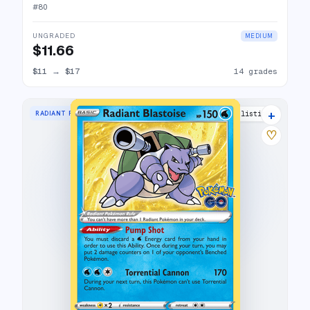
#
80
UNGRADED
MEDIUM
$11.66
$11
→
$17
14 grades
+
RADIANT RARE
31 listings
♡