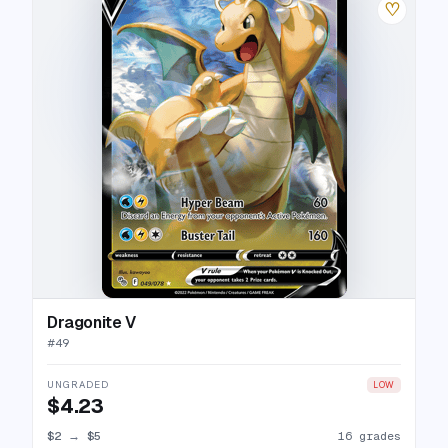
♡
Dragonite V
#
49
UNGRADED
LOW
$4.23
$2
→
$5
16 grades