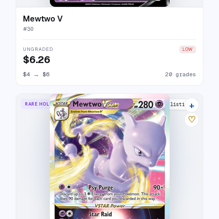
Mewtwo V
#
30
UNGRADED
LOW
$6.26
$4
→
$6
20 grades
+
RARE HOLO VSTAR
28 listings
♡