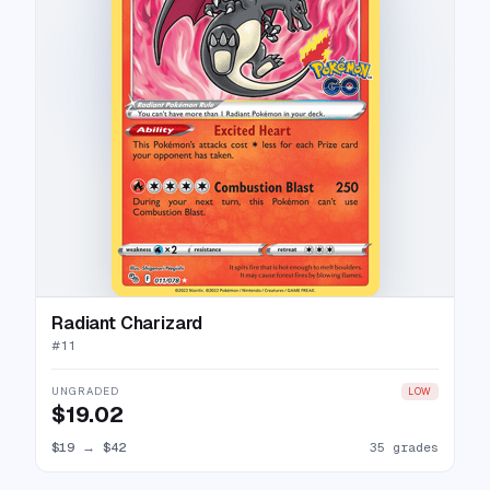
Radiant Charizard
#
11
UNGRADED
LOW
$19.02
$19
→
$42
35 grades