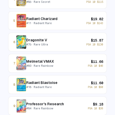
#
86
· Rare Secret
PSA 10
$
115
Radiant Charizard
$
19.02
5
#
11
· Radiant Rare
PSA 10
$
143
Dragonite V
$
15.87
6
#
76
· Rare Ultra
PSA 10
$
130
Melmetal VMAX
$
11.66
7
#
80
· Rare Rainbow
PSA 10
$
46
Radiant Blastoise
$
11.60
8
#
18
· Radiant Rare
PSA 10
$
90
Professor's Research
$
9.18
9
#
84
· Rare Rainbow
PSA 10
$
38