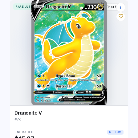
+
RARE ULTRA
26 listings
♡
Dragonite V
#
76
UNGRADED
MEDIUM