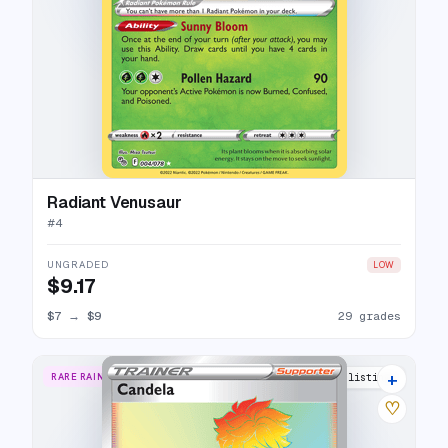
Radiant Venusaur
#
4
UNGRADED
LOW
$9.17
$7
→
$9
29 grades
+
RARE RAINBOW
17 listings
♡