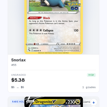
Snorlax
#
55
UNGRADED
HIGH
$5.38
$5
→
$5
1 grades
+
RARE HOLO V
20 listings