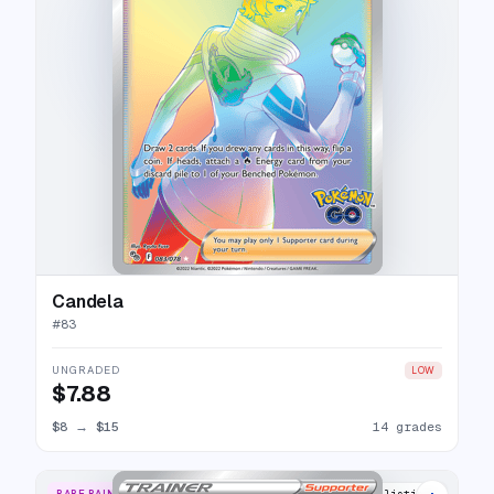
Candela
#
83
UNGRADED
LOW
$7.88
$8
→
$15
14 grades
RARE RAINBOW