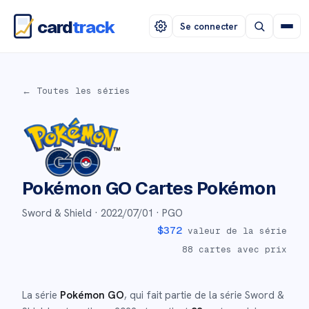
card
track
Se connecter
← Toutes les séries
Pokémon GO
Cartes Pokémon
Sword & Shield ·
2022/07/01
· PGO
$
372
valeur de la série
88
cartes avec prix
La série
Pokémon GO
, qui fait partie de la série
Sword &