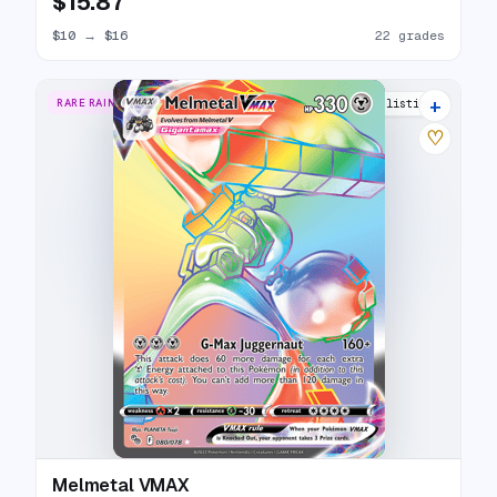
$15.87
$10
→
$16
22 grades
+
RARE RAINBOW
18 listings
♡
Melmetal VMAX