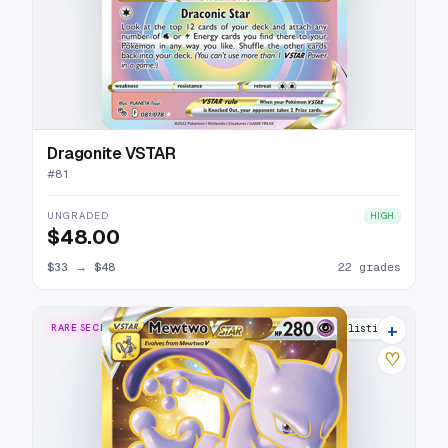
Dragonite VSTAR
#
81
UNGRADED
HIGH
$48.00
$33
→
$48
22 grades
+
RARE SECRET
28 listings
♡