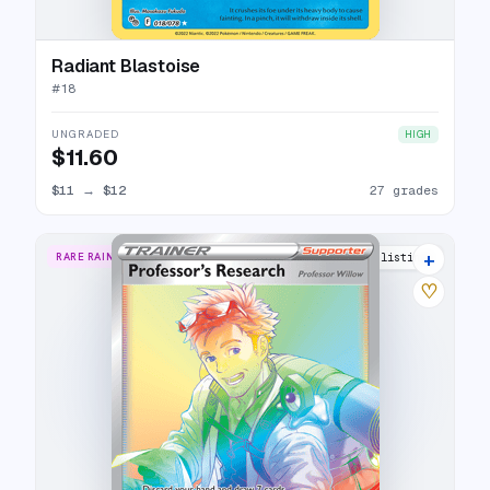
Radiant Blastoise
#
18
UNGRADED
HIGH
$11.60
$11
→
$12
27 grades
+
RARE RAINBOW
12 listings
♡