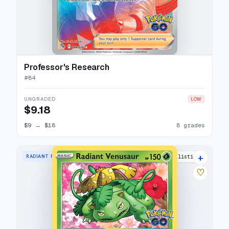
Professor's Research
#
84
UNGRADED
LOW
$9.18
$9
→
$18
8 grades
+
RADIANT RARE
33 listings
♡