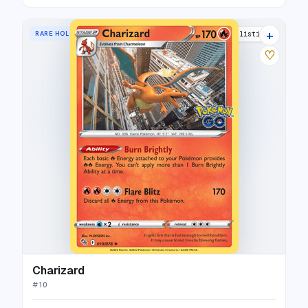
+
RARE HOLO
40 listings
♡
Charizard
#
10