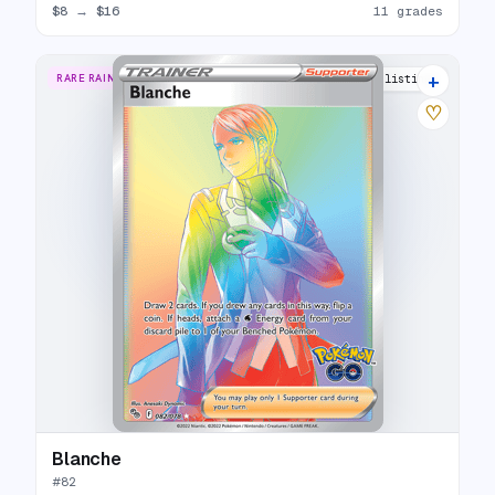
$8
→
$16
11 grades
+
RARE RAINBOW
14 listings
♡
Blanche
#
82