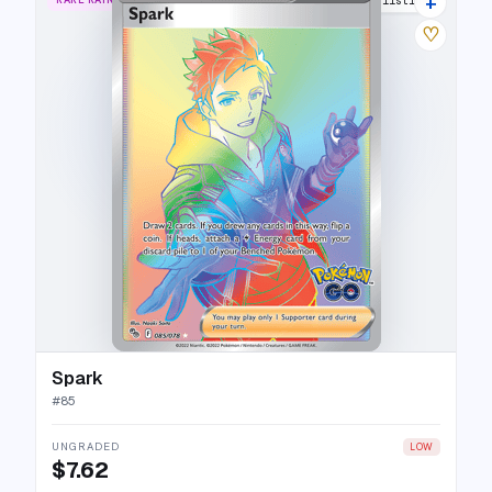
+
15 listings
♡
Spark
#
85
UNGRADED
LOW
$7.62