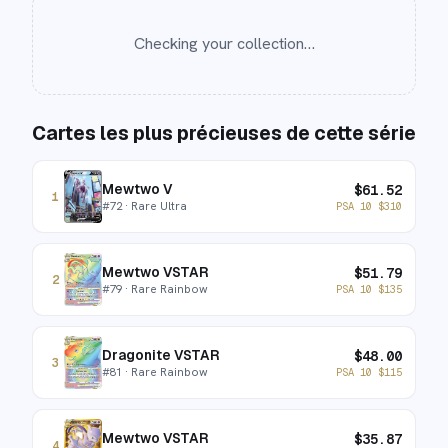
Checking your collection…
Cartes les plus précieuses de cette série
Mewtwo V
$
61.52
1
#
72
· Rare Ultra
PSA 10
$
310
Mewtwo VSTAR
$
51.79
2
#
79
· Rare Rainbow
PSA 10
$
135
Dragonite VSTAR
$
48.00
3
#
81
· Rare Rainbow
PSA 10
$
115
Mewtwo VSTAR
$
35.87
4