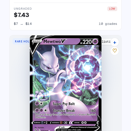
UNGRADED
LOW
$7.43
$7
→
$14
10 grades
+
RARE HOLO V
25 listings
♡