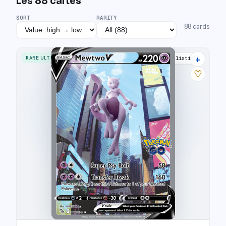
Les
88
cartes
SORT
RARITY
88
cards
+
RARE ULTRA
41 listings
♡