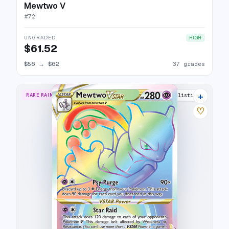
Mewtwo V
#
72
UNGRADED
HIGH
$61.52
$56
→
$62
37 grades
+
RARE RAINBOW
33 listings
♡