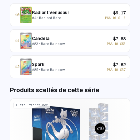
Radiant Venusaur
$
9.17
10
#
4
· Radiant Rare
PSA 10
$
110
Candela
$
7.88
11
#
83
· Rare Rainbow
PSA 10
$
50
Spark
$
7.62
12
#
85
· Rare Rainbow
PSA 10
$
37
Produits scellés de cette série
Elite Trainer Box