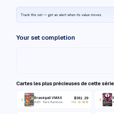
Track this set — get an alert when its value moves.
Your set completion
Cartes les plus précieuses de cette série
Braségali VMAX
S
$
381.29
1
2
#
201
· Rare Rainbow
PSA 10
$
840