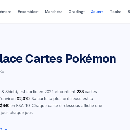
kémon
Ensembles
Marchés
Grading
Jouer
Tools
B
▾
▾
▾
▾
▾
▾
lace
Cartes Pokémon
RE
 & Shield
,
est sortie en
2021
et
contient
233
cartes
d'environ
$
2,075
.
Sa carte la plus précieuse est la
$
840
en PSA 10
.
Chaque carte ci-dessous affiche une
 jour chaque jour.
er →