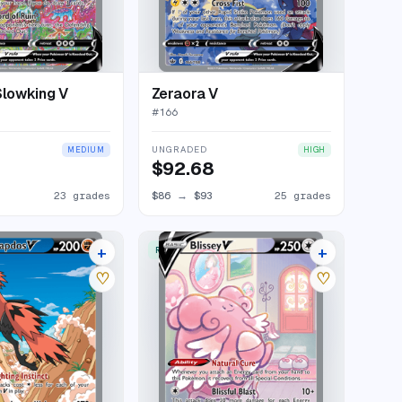
Slowking V
Zeraora V
#
166
UNGRADED
MEDIUM
HIGH
$92.68
23 grades
$86
→
$93
25 grades
+
+
RARE ULTRA
24 listings
19 listings
♡
♡