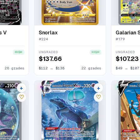
s V
Snorlax
Galarian 
#
224
#
179
UNGRADED
UNGRADED
HIGH
HIGH
$137.66
$107.23
28 grades
$112
→
$138
22 grades
$49
→
$107
+
+
RARE RAINBOW
RARE ULTRA
27 listings
25 listings
♡
♡