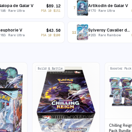
alopa de Galar V
Artikodin de Galar V
$
89.12
7
#
168
· Rare Ultra
#
170
· Rare Ultra
PSA 10
$
151
Leuphorie V
Sylveroy Cavalier du Froid VMAX
$
43.50
11
#
183
· Rare Ultra
#
203
· Rare Rainbow
PSA 10
$
100
Build & Battle
Booster Pack
Chilling Rei
Pack Bundle 