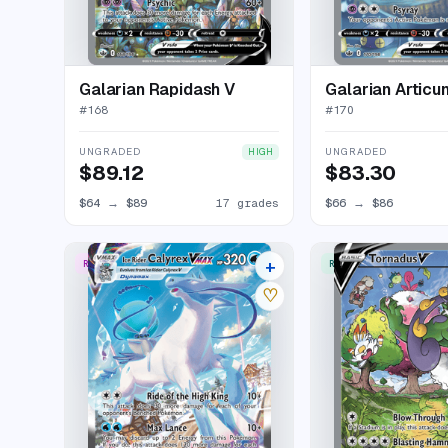
Galarian Rapidash V
Galarian Articu
#
168
#
170
UNGRADED
UNGRADED
HIGH
$89.12
$83.30
$64
→
$89
17 grades
$66
→
$86
+
RARE RAINBOW
RARE ULTRA
22 listings
♡