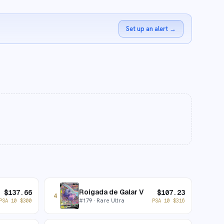
Set up an alert
→
Roigada de Galar V
$
137.66
$
107.23
4
#
179
· Rare Ultra
PSA 10
$
300
PSA 10
$
316