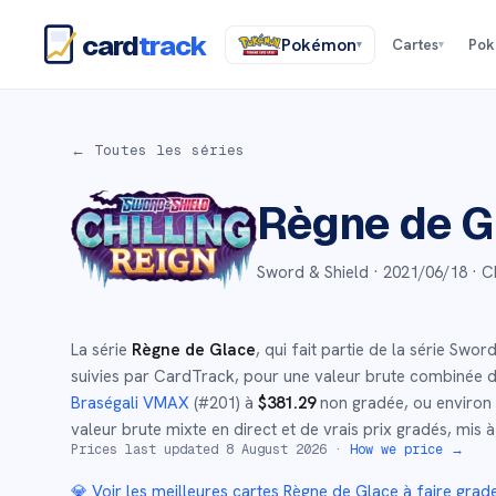
card
track
Pokémon
Cartes
Po
▾
▾
← Toutes les séries
Règne de G
Sword & Shield ·
2021/06/18
· C
La série
Règne de Glace
, qui fait partie de la série
Sword
suivies par CardTrack, pour une valeur brute combinée 
Braségali VMAX
(#
201
)
à
$
381.29
non gradée
, ou environ
valeur brute mixte en direct et de vrais prix gradés, mis à
Prices last updated
8 August 2026
·
How we price →
💎 Voir les meilleures cartes
Règne de Glace
à faire grad