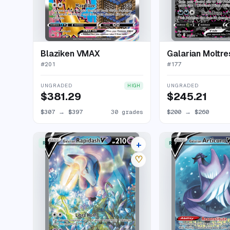
Blaziken VMAX
Galarian Moltre
#
201
#
177
UNGRADED
UNGRADED
HIGH
$381.29
$245.21
$307
→
$397
30 grades
$200
→
$260
+
RARE ULTRA
RARE ULTRA
20 listings
♡