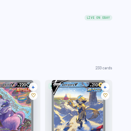
LIVE ON EBAY
233
cards
+
+
RARE ULTRA
27 listings
29 listings
♡
♡