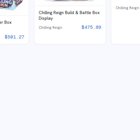
Chilling Reign
Chilling Reign Build & Battle Box
Display
ter Box
$
475.89
Chilling Reign
$
501.27