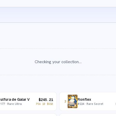
Checking your collection…
ulfura de Galar V
Ronflex
$
245.21
3
#
177
· Rare Ultra
#
224
· Rare Secret
PSA 10
$
550