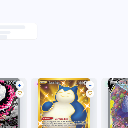
+
+
RARE SECRET
RARE ULTRA
32 listings
24 listings
♡
♡