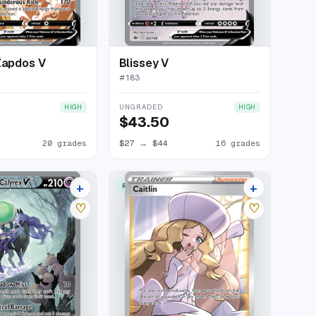
Zapdos V
Blissey V
#
183
UNGRADED
HIGH
HIGH
$43.50
20 grades
$27
→
$44
16 grades
+
+
RARE ULTRA
16 listings
23 listings
♡
♡