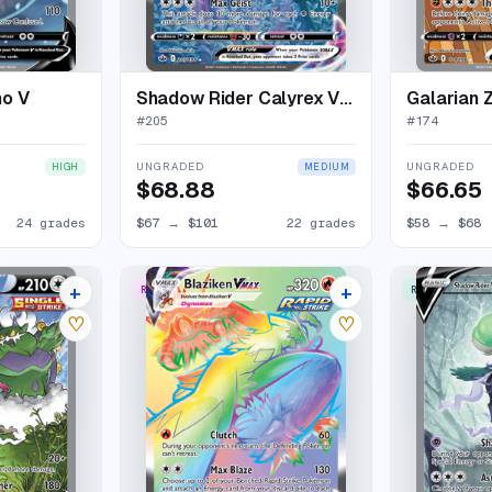
no V
Shadow Rider Calyrex VMAX
Galarian 
#
205
#
174
UNGRADED
UNGRADED
HIGH
MEDIUM
$68.88
$66.65
24 grades
$67
→
$101
22 grades
$58
→
$68
+
+
RARE RAINBOW
RARE ULTRA
23 listings
19 listings
♡
♡