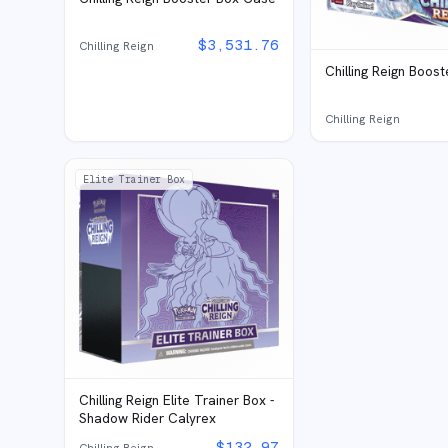
$
3,531.76
Chilling Reign
Chilling Reign Boos
Chilling Reign
Elite Trainer Box
Chilling Reign Elite Trainer Box -
Shadow Rider Calyrex
$
132.97
Chilling Reign