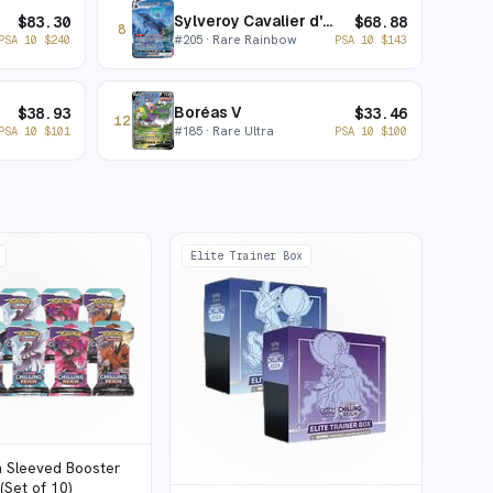
Sylveroy Cavalier d'Effroi VMAX
$
83.30
$
68.88
8
#
205
· Rare Rainbow
PSA 10
$
240
PSA 10
$
143
Boréas V
$
38.93
$
33.46
12
#
185
· Rare Ultra
PSA 10
$
101
PSA 10
$
100
Elite Trainer Box
gn Sleeved Booster
(Set of 10)