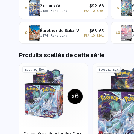
Zeraora V
G
$
92.68
5
6
#
166
· Rare Ultra
PSA 10
$
268
Électhor de Galar V
$
66.65
9
10
#
174
· Rare Ultra
PSA 10
$
161
Produits scellés de cette série
Booster Box
Booster Box
Chilling Reign Booster Box Case