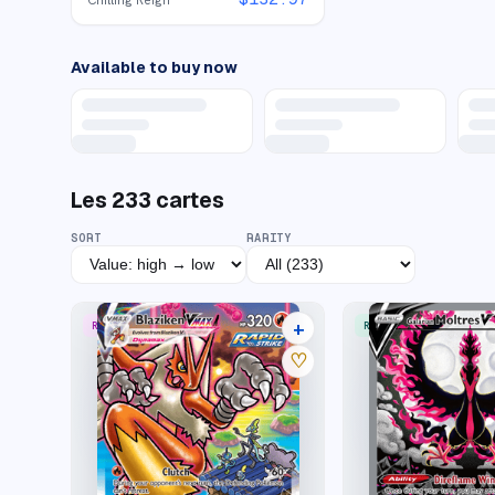
Available to buy now
Les
233
cartes
SORT
RARITY
+
RARE RAINBOW
RARE ULTRA
33 listings
♡