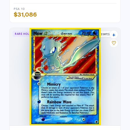
PSA 10
$31,086
+
RARE HOLO STAR
Dragon Frontiers
♡