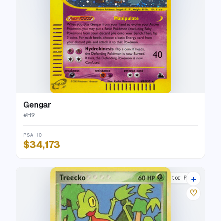
Gengar
#
H9
PSA 10
$34,173
+
Poké Card Creator Pack
♡