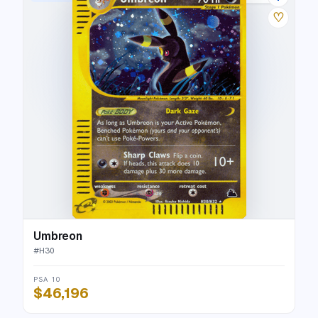
♡
Umbreon
#
H30
PSA 10
$46,196