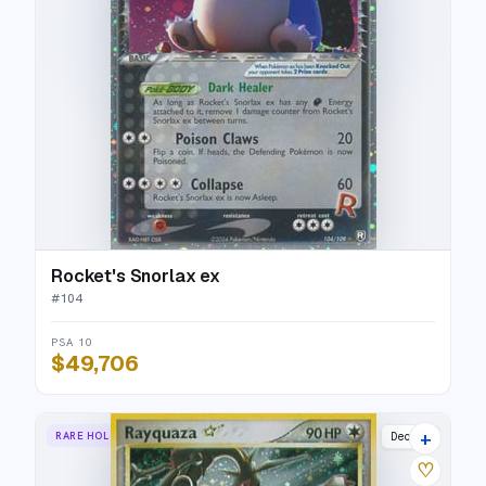
Rocket's Snorlax ex
#
104
PSA 10
$49,706
+
RARE HOLO STAR
Deoxys
♡