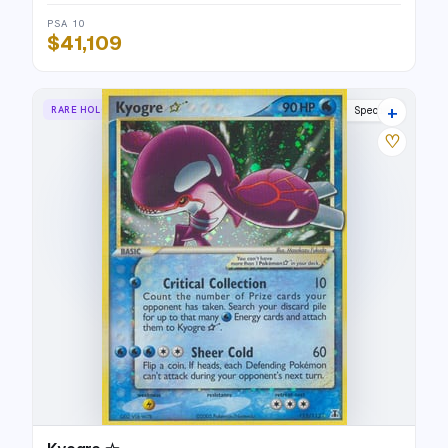
PSA 10
$41,109
+
RARE HOLO STAR
Delta Species
♡