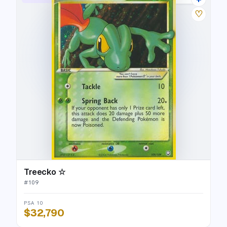
♡
Treecko ☆
#
109
PSA 10
$32,790