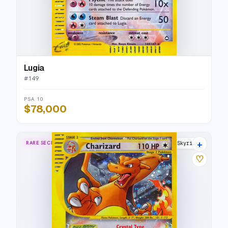
Lugia
#
149
PSA 10
$78,000
+
RARE SECRET
Skyridge
♡