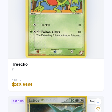
Treecko
#
1
PSA 10
$32,969
+
RARE HOLO STAR
Deoxys
♡