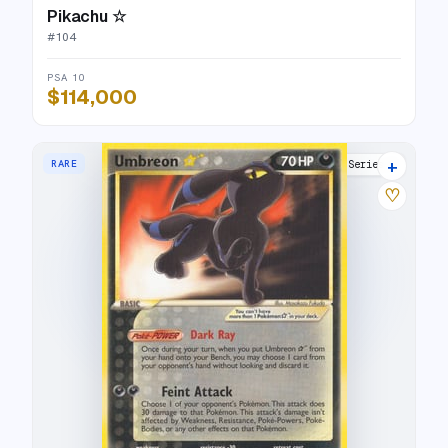
Pikachu ☆
#
104
PSA 10
$114,000
+
RARE
POP Series 5
♡