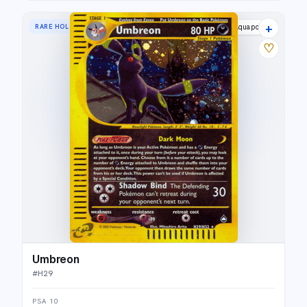
+
RARE HOLO
Aquapolis
♡
Umbreon
#
H29
PSA 10