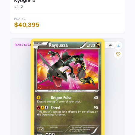
Kyogre ☆
#
112
PSA 10
$40,395
+
RARE SECRET
Dragons Exalted
♡