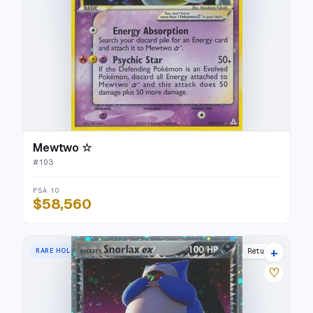
Mewtwo ☆
#
103
PSA 10
$58,560
+
RARE HOLO EX
Team Rocket Returns
♡