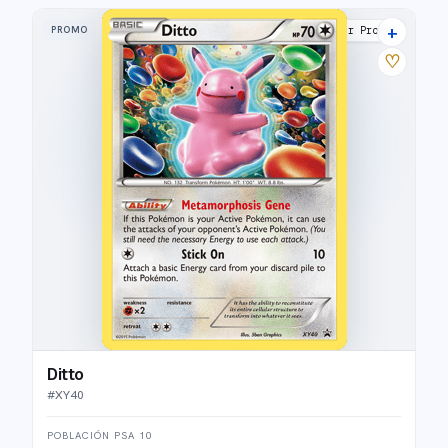
+
PROMO
XY Black Star Promos
♡
Ditto
#
XY40
POBLACIÓN PSA 10