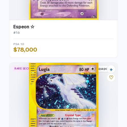
Espeon ☆
#
16
PSA 10
$78,000
+
RARE SECRET
Aquapolis
♡