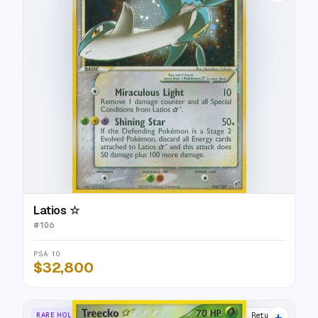
Latios ☆
#
106
PSA 10
$32,800
+
RARE HOLO STAR
Team Rocket Returns