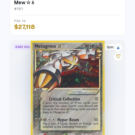
Mew ☆ δ
#
101
PSA 10
$27,118
+
RARE HOLO STAR
Delta Species
♡