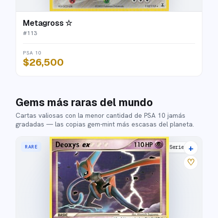
Metagross ☆
#
113
PSA 10
$26,500
Gems más raras del mundo
Cartas valiosas con la menor cantidad de PSA 10 jamás
gradadas — las copias gem-mint más escasas del planeta.
+
RARE
POP Series 4
♡