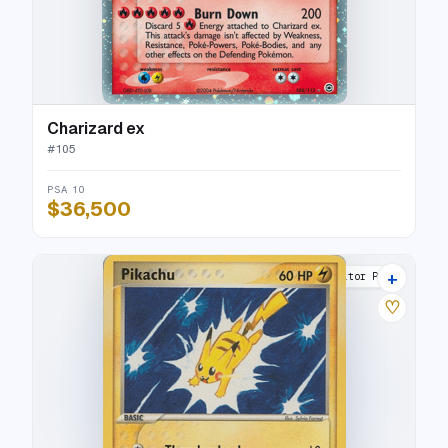
Charizard ex
#
105
PSA 10
$36,500
+
Poké Card Creator Pack
♡