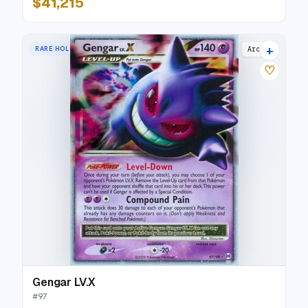
$41,215
+
RARE HOLO LV.X
Arceus
♡
Gengar LV.X
#
97