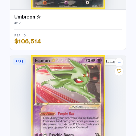
Umbreon ☆
#
17
PSA 10
$106,514
+
RARE
POP Series 5
♡