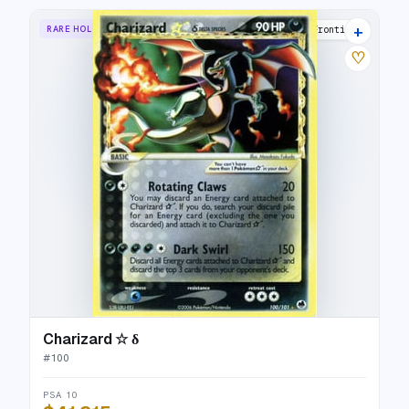
+
RARE HOLO STAR
Dragon Frontiers
♡
Charizard ☆ δ
#
100
PSA 10