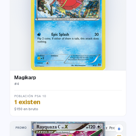
Magikarp
#
4
POBLACIÓN PSA 10
1 existen
$150 en bruto
+
PROMO
DP Black Star Promos