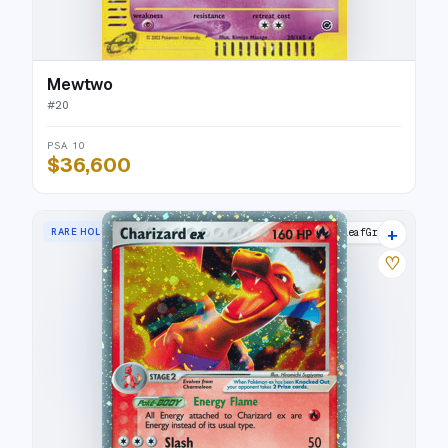
Mewtwo
#
20
PSA 10
$36,600
+
RARE HOLO EX
FireRed & LeafGreen
♡