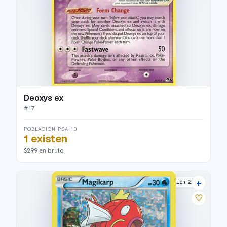
Deoxys ex
#
17
POBLACIÓN PSA 10
1 existen
$299 en bruto
+
McDonald's Collection 2016
♡