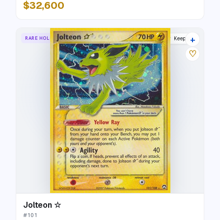
$32,600
+
RARE HOLO STAR
Power Keepers
♡
Jolteon ☆
#
101