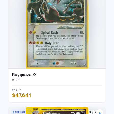
Rayquaza ☆
#
107
PSA 10
$47,641
+
RARE HOLO
Skyridge