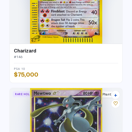
Charizard
#
146
PSA 10
$75,000
+
RARE HOLO STAR
Holon Phantoms
♡