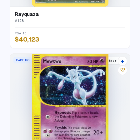
Rayquaza
#
128
PSA 10
$40,123
+
RARE HOLO
Expedition Base Set
♡