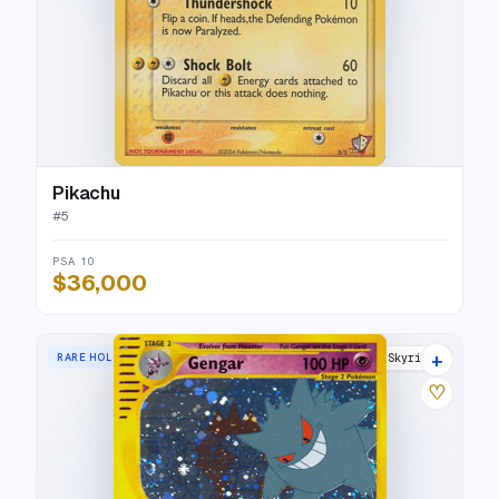
Pikachu
#
5
PSA 10
$36,000
+
RARE HOLO
Skyridge
♡